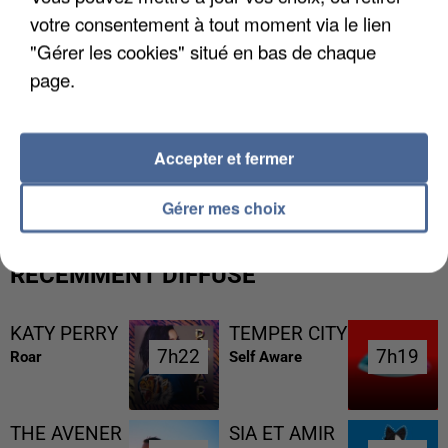
votre consentement à tout moment via le lien
"Gérer les cookies" situé en bas de chaque
page.
UN SECOND CADRE DE LA DZ MAFIA
Accepter et fermer
INTERPELLÉ EN ALGÉRIE
Gérer mes choix
RÉCEMMENT DIFFUSÉ
KATY PERRY
TEMPER CITY
7h22
7h22
7h19
7h19
Roar
Self Aware
THE AVENER
SIA ET AMIR