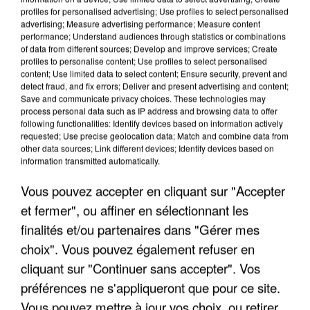
profiles for personalised advertising; Use profiles to select personalised
advertising; Measure advertising performance; Measure content
performance; Understand audiences through statistics or combinations
of data from different sources; Develop and improve services; Create
profiles to personalise content; Use profiles to select personalised
content; Use limited data to select content; Ensure security, prevent and
detect fraud, and fix errors; Deliver and present advertising and content;
Save and communicate privacy choices. These technologies may
process personal data such as IP address and browsing data to offer
following functionalities: Identify devices based on information actively
requested; Use precise geolocation data; Match and combine data from
L’UN DES FONDATEURS SUPPOSÉS DE LA DZ
other data sources; Link different devices; Identify devices based on
MAFIA INTERPELLÉ EN ALGÉRIE
information transmitted automatically.
Vous pouvez accepter en cliquant sur "Accepter
et fermer", ou affiner en sélectionnant les
finalités et/ou partenaires dans "Gérer mes
choix". Vous pouvez également refuser en
cliquant sur "Continuer sans accepter". Vos
préférences ne s'appliqueront que pour ce site.
Vous pouvez mettre à jour vos choix, ou retirer