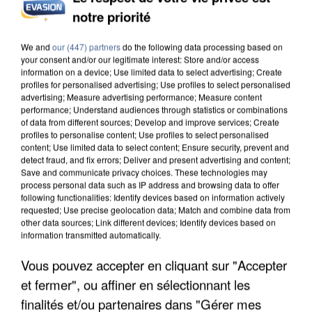
notre priorité
INCENDIES : L’ÎLE-DE-FRANCE LANCE UN ÉLAN
DE SOLIDARITÉ AVEC LES...
We and
our (447) partners
do the following data processing based on
your consent and/or our legitimate interest: Store and/or access
information on a device; Use limited data to select advertising; Create
profiles for personalised advertising; Use profiles to select personalised
advertising; Measure advertising performance; Measure content
performance; Understand audiences through statistics or combinations
of data from different sources; Develop and improve services; Create
profiles to personalise content; Use profiles to select personalised
content; Use limited data to select content; Ensure security, prevent and
detect fraud, and fix errors; Deliver and present advertising and content;
Save and communicate privacy choices. These technologies may
process personal data such as IP address and browsing data to offer
following functionalities: Identify devices based on information actively
requested; Use precise geolocation data; Match and combine data from
other data sources; Link different devices; Identify devices based on
information transmitted automatically.
Vous pouvez accepter en cliquant sur "Accepter
et fermer", ou affiner en sélectionnant les
APRÈS TOUTES CES CANICULES, LES REFUGES
DE FAUNE SAUVAGE SONT...
finalités et/ou partenaires dans "Gérer mes