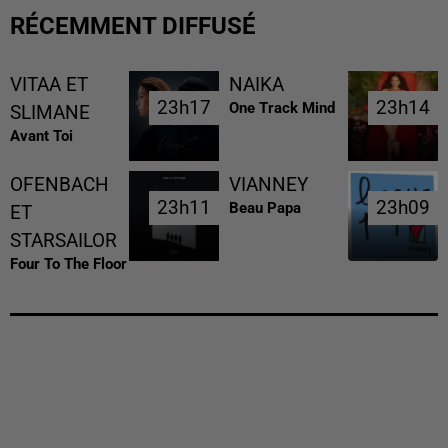
RÉCEMMENT DIFFUSÉ
VITAA ET
NAIKA
23h17
23h17
23h14
23h14
One Track Mind
SLIMANE
Avant Toi
OFENBACH
VIANNEY
23h11
23h11
23h09
23h09
Beau Papa
ET
STARSAILOR
Four To The Floor