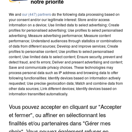
notre priorité
We and
our (447) partners
do the following data processing based on
your consent and/or our legitimate interest: Store and/or access
information on a device; Use limited data to select advertising; Create
profiles for personalised advertising; Use profiles to select personalised
advertising; Measure advertising performance; Measure content
performance; Understand audiences through statistics or combinations
of data from different sources; Develop and improve services; Create
profiles to personalise content; Use profiles to select personalised
content; Use limited data to select content; Ensure security, prevent and
detect fraud, and fix errors; Deliver and present advertising and content;
Save and communicate privacy choices. These technologies may
process personal data such as IP address and browsing data to offer
following functionalities: Identify devices based on information actively
requested; Use precise geolocation data; Match and combine data from
other data sources; Link different devices; Identify devices based on
information transmitted automatically.
APRÈS TOUTES CES CANICULES, LES REFUGES
Vous pouvez accepter en cliquant sur "Accepter
DE FAUNE SAUVAGE SONT...
et fermer", ou affiner en sélectionnant les
finalités et/ou partenaires dans "Gérer mes
choix". Vous pouvez également refuser en