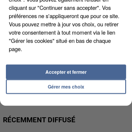
cliquant sur "Continuer sans accepter". Vos
préférences ne s'appliqueront que pour ce site.
Vous pouvez mettre à jour vos choix, ou retirer
votre consentement à tout moment via le lien
"Gérer les cookies" situé en bas de chaque
page.
Accepter et fermer
L’UN DES FONDATEURS SUPPOSÉS DE LA DZ
Gérer mes choix
MAFIA INTERPELLÉ EN ALGÉRIE
RÉCEMMENT DIFFUSÉ