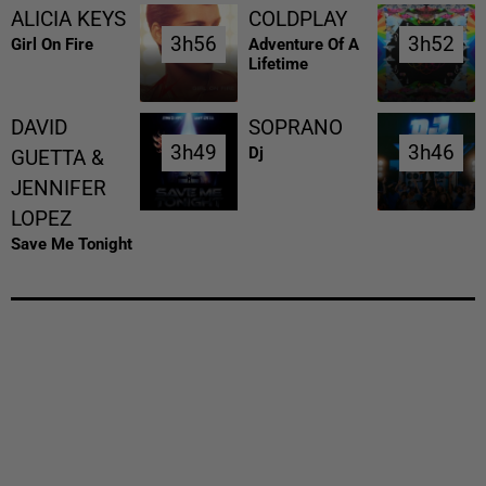
ALICIA KEYS
COLDPLAY
3h56
3h56
3h52
3h52
Girl On Fire
Adventure Of A
Lifetime
DAVID
SOPRANO
3h49
3h49
3h46
3h46
Dj
GUETTA &
JENNIFER
LOPEZ
Save Me Tonight