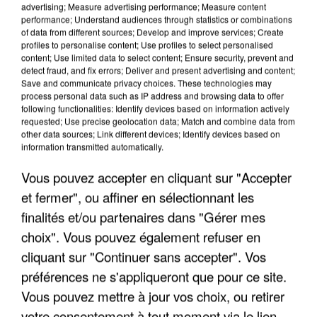
advertising; Measure advertising performance; Measure content
performance; Understand audiences through statistics or combinations
of data from different sources; Develop and improve services; Create
profiles to personalise content; Use profiles to select personalised
content; Use limited data to select content; Ensure security, prevent and
detect fraud, and fix errors; Deliver and present advertising and content;
Save and communicate privacy choices. These technologies may
APRÈS TOUTES CES CANICULES, LES REFUGES
process personal data such as IP address and browsing data to offer
following functionalities: Identify devices based on information actively
DE FAUNE SAUVAGE SONT...
requested; Use precise geolocation data; Match and combine data from
other data sources; Link different devices; Identify devices based on
information transmitted automatically.
Vous pouvez accepter en cliquant sur "Accepter
et fermer", ou affiner en sélectionnant les
finalités et/ou partenaires dans "Gérer mes
choix". Vous pouvez également refuser en
cliquant sur "Continuer sans accepter". Vos
préférences ne s'appliqueront que pour ce site.
Vous pouvez mettre à jour vos choix, ou retirer
votre consentement à tout moment via le lien