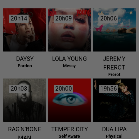
20h14
20h14
20h09
20h09
20h06
20h06
DAYSY
LOLA YOUNG
JEREMY
Pardon
Messy
FREROT
Frerot
20h03
20h03
20h00
20h00
19h56
19h56
RAG'N'BONE
TEMPER CITY
DUA LIPA
Self Aware
Physical
MAN