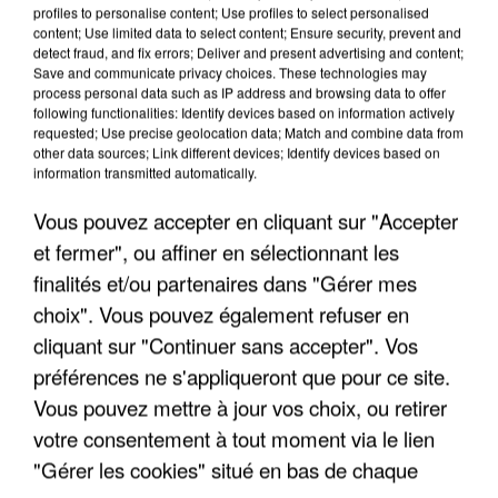
profiles to personalise content; Use profiles to select personalised
content; Use limited data to select content; Ensure security, prevent and
detect fraud, and fix errors; Deliver and present advertising and content;
Save and communicate privacy choices. These technologies may
process personal data such as IP address and browsing data to offer
following functionalities: Identify devices based on information actively
requested; Use precise geolocation data; Match and combine data from
other data sources; Link different devices; Identify devices based on
information transmitted automatically.
Vous pouvez accepter en cliquant sur "Accepter
et fermer", ou affiner en sélectionnant les
finalités et/ou partenaires dans "Gérer mes
choix". Vous pouvez également refuser en
6 août 2026
cliquant sur "Continuer sans accepter". Vos
Gabriel Attal et Raphaël Glucksmann visés par des
ingérences...
préférences ne s'appliqueront que pour ce site.
Sollicité, Sébastien Lecornu annonce un "travail
Vous pouvez mettre à jour vos choix, ou retirer
commun" avec les partis à la rentrée.
votre consentement à tout moment via le lien
"Gérer les cookies" situé en bas de chaque