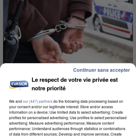
Continuer sans accepter
Le respect de votre vie privée est
8h00
notre priorité
Un second cadre de la DZ Mafia interpellé en
Algérie
We and
our (447) partners
do the following data processing based on
Un cofondateur du réseau avait été interpellé
your consent and/or our legitimate interest: Store and/or access
quelques jours plus tôt.
information on a device; Use limited data to select advertising; Create
profiles for personalised advertising; Use profiles to select personalised
advertising; Measure advertising performance; Measure content
performance; Understand audiences through statistics or combinations
of data from different sources; Develop and improve services; Create