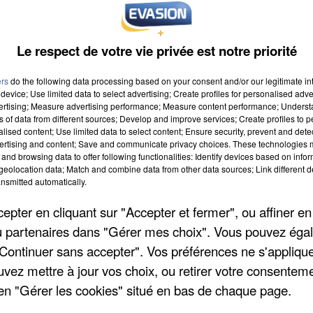
Le respect de votre vie privée est notre priorité
ers
do the following data processing based on your consent and/or our legitimate int
device; Use limited data to select advertising; Create profiles for personalised adver
vertising; Measure advertising performance; Measure content performance; Unders
ns of data from different sources; Develop and improve services; Create profiles to 
alised content; Use limited data to select content; Ensure security, prevent and detect
ertising and content; Save and communicate privacy choices. These technologies
eurs JBL, montre connectée, valise, yaourtière, crêpe party, bons
and browsing data to offer following functionalities: Identify devices based on infor
eolocation data; Match and combine data from other data sources; Link different de
nsmitted automatically.
pter en cliquant sur "Accepter et fermer", ou affiner en
/ou partenaires dans "Gérer mes choix". Vous pouvez éga
"Continuer sans accepter". Vos préférences ne s'appliqu
uvez mettre à jour vos choix, ou retirer votre consenteme
 à 14h30
en "Gérer les cookies" situé en bas de chaque page.
à 20h00