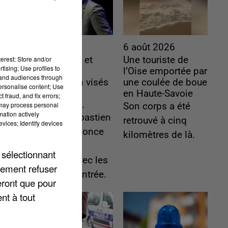
6 août 2026
6 août 2026
erest: Store and/or
Gabriel Attal et
Une touriste de
tising; Use profiles to
Raphaël
l’Oise emportée par
tand audiences through
Glucksmann visés
une coulée de boue
personalise content; Use
par des
en Haute-Savoie
 fraud, and fix errors;
ingérences...
 may process personal
Son corps a été
mation actively
Sollicité, Sébastien
retrouvé à cinq
vices; Identify devices
Lecornu annonce
kilomètres de là.
un "travail
 sélectionnant
commun" avec les
lement refuser
partis à la rentrée.
eront que pour
nt à tout