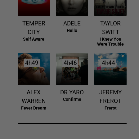
TEMPER
ADELE
TAYLOR
Hello
CITY
SWIFT
Self Aware
I Knew You
Were Trouble
4h49
4h49
4h46
4h46
4h44
4h44
ALEX
DR YARO
JEREMY
Confirme
WARREN
FREROT
Fever Dream
Frerot