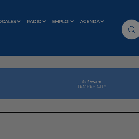
OCALES
RADIO
EMPLOI
AGENDA
Self Aware
TEMPER CITY