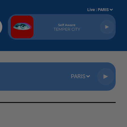
Live :
PARIS
Self Aware
TEMPER CITY
PARIS