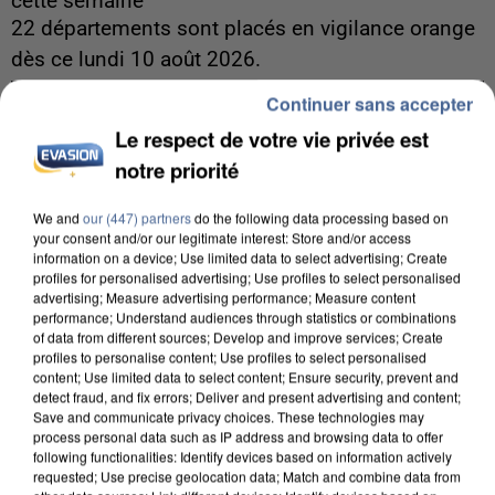
cette semaine
22 départements sont placés en vigilance orange
dès ce lundi 10 août 2026.
Continuer sans accepter
Le respect de votre vie privée est
notre priorité
We and
our (447) partners
do the following data processing based on
your consent and/or our legitimate interest: Store and/or access
information on a device; Use limited data to select advertising; Create
profiles for personalised advertising; Use profiles to select personalised
advertising; Measure advertising performance; Measure content
performance; Understand audiences through statistics or combinations
of data from different sources; Develop and improve services; Create
profiles to personalise content; Use profiles to select personalised
content; Use limited data to select content; Ensure security, prevent and
detect fraud, and fix errors; Deliver and present advertising and content;
Save and communicate privacy choices. These technologies may
process personal data such as IP address and browsing data to offer
following functionalities: Identify devices based on information actively
7 août 2026
requested; Use precise geolocation data; Match and combine data from
Les données de 300 000 clients dérobées à