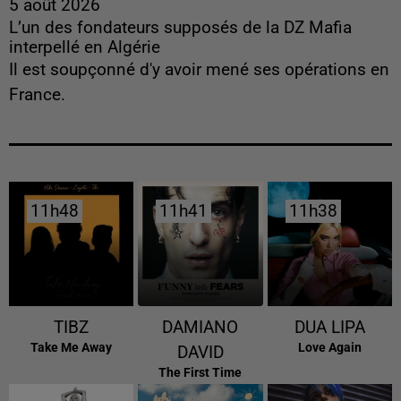
5 août 2026
L’un des fondateurs supposés de la DZ Mafia
interpellé en Algérie
Il est soupçonné d'y avoir mené ses opérations en
France.
11h48
11h48
11h41
11h41
11h38
11h38
TIBZ
DAMIANO
DUA LIPA
Take Me Away
Love Again
DAVID
The First Time