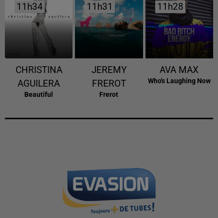
11h34
11h34
11h31
11h31
11h28
11h28
CHRISTINA
JEREMY
AVA MAX
Who's Laughing Now
AGUILERA
FREROT
Beautiful
Frerot