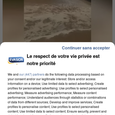
Continuer sans accepter
7h56
Le respect de votre vie privée est
Une touriste de l’Oise emportée par une coulée de
notre priorité
boue en Haute-Savoie
Son corps a été retrouvé à cinq kilomètres de là.
We and
our (447) partners
do the following data processing based on
your consent and/or our legitimate interest: Store and/or access
information on a device; Use limited data to select advertising; Create
profiles for personalised advertising; Use profiles to select personalised
advertising; Measure advertising performance; Measure content
performance; Understand audiences through statistics or combinations
of data from different sources; Develop and improve services; Create
profiles to personalise content; Use profiles to select personalised
content; Use limited data to select content; Ensure security, prevent and