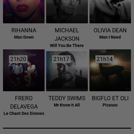
RIHANNA
MICHAEL
OLIVIA DEAN
Man Down
Man I Need
JACKSON
Will You Be There
21h20
21h20
21h17
21h17
21h14
21h14
FRERO
TEDDY SWIMS
BIGFLO ET OLI
Mr Know It All
Picasso
DELAVEGA
Le Chant Des Sirenes