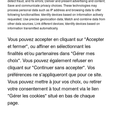
detect fraud, and fix errors; Deliver and present advertising and content;
Save and communicate privacy choices. These technologies may
process personal data such as IP address and browsing data to offer
following functionalities: Identify devices based on information actively
requested; Use precise geolocation data; Match and combine data from
other data sources; Link different devices; Identify devices based on
information transmitted automatically.
Vous pouvez accepter en cliquant sur "Accepter
et fermer", ou affiner en sélectionnant les
5 août 2026
finalités et/ou partenaires dans "Gérer mes
L’un des fondateurs supposés de la DZ Mafia
choix". Vous pouvez également refuser en
interpellé en Algérie
cliquant sur "Continuer sans accepter". Vos
Il est soupçonné d'y avoir mené ses opérations en
préférences ne s'appliqueront que pour ce site.
France.
Vous pouvez mettre à jour vos choix, ou retirer
votre consentement à tout moment via le lien
"Gérer les cookies" situé en bas de chaque
page.