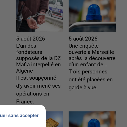
5 août 2026
5 août 2026
L’un des
Une enquête
fondateurs
ouverte à Marseille
supposés de la DZ
après la découverte
Mafia interpellé en
d’un enfant de...
Algérie
Trois personnes
Il est soupçonné
ont été placées en
d'y avoir mené ses
garde à vue.
opérations en
France.
uer sans accepter