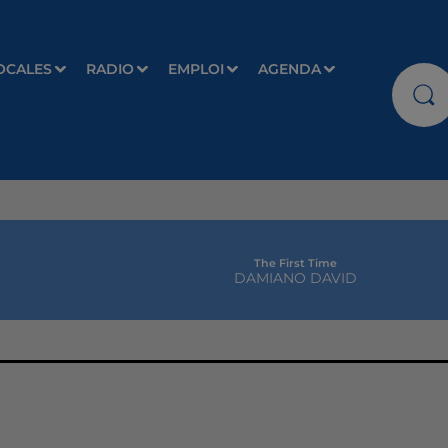
OCALES
RADIO
EMPLOI
AGENDA
The First Time
DAMIANO DAVID