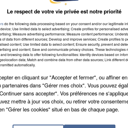
Le respect de votre vie privée est notre priorité
ers
do the following data processing based on your consent and/or our legitimate int
device; Use limited data to select advertising; Create profiles for personalised adver
vertising; Measure advertising performance; Measure content performance; Unders
ns of data from different sources; Develop and improve services; Create profiles to 
alised content; Use limited data to select content; Ensure security, prevent and detect
ertising and content; Save and communicate privacy choices. These technologies
and browsing data to offer following functionalities: Identify devices based on infor
eolocation data; Match and combine data from other data sources; Link different de
nsmitted automatically.
pter en cliquant sur "Accepter et fermer", ou affiner en
/ou partenaires dans "Gérer mes choix". Vous pouvez éga
"Continuer sans accepter". Vos préférences ne s'appliqu
uvez mettre à jour vos choix, ou retirer votre consenteme
en "Gérer les cookies" situé en bas de chaque page.