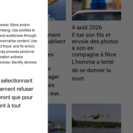
erest: Store and/or
4 août 2026
4 août 2026
tising; Use profiles to
Le gouvernement
Il tue son fils et
tand audiences through
personalise content; Use
et l’Ademe publient
envoie des photos
 fraud, and fix errors;
une carte
à son ex-
 may process personal
interactive des
compagne à Nice
mation actively
lieux...
L'homme a tenté
vices; Identify devices
Les habitants
de se donner la
peuvent partager
mort.
 sélectionnant
les points frais
lement refuser
près de chez eux.
eront que pour
nt à tout