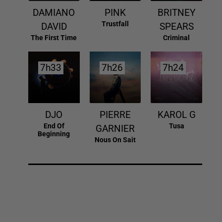
DAMIANO
PINK
BRITNEY
Trustfall
DAVID
SPEARS
The First Time
Criminal
7h33
7h33
7h26
7h26
7h24
7h24
DJO
PIERRE
KAROL G
End Of
Tusa
GARNIER
Beginning
Nous On Sait