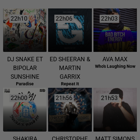
22h10
22h10
22h06
22h06
22h03
22h03
DJ SNAKE ET
ED SHEERAN &
AVA MAX
Who's Laughing Now
BIPOLAR
MARTIN
SUNSHINE
GARRIX
Paradise
Repeat It
22h00
22h00
21h56
21h56
21h53
21h53
SHAKIRA
CHRISTOPHE
MATT SIMONS