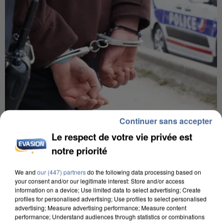
Continuer sans accepter
7 août 2026
Le respect de votre vie privée est
Un second cadre de la DZ Mafia interpellé en
notre priorité
Algérie
Un cofondateur du réseau avait été interpellé
We and
our (447) partners
do the following data processing based on
your consent and/or our legitimate interest: Store and/or access
quelques jours plus tôt.
information on a device; Use limited data to select advertising; Create
profiles for personalised advertising; Use profiles to select personalised
advertising; Measure advertising performance; Measure content
performance; Understand audiences through statistics or combinations