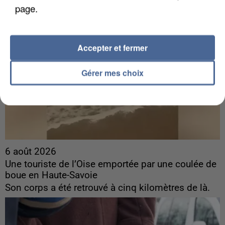
page.
Accepter et fermer
Gérer mes choix
6 août 2026
Une touriste de l’Oise emportée par une coulée de
boue en Haute-Savoie
Son corps a été retrouvé à cinq kilomètres de là.