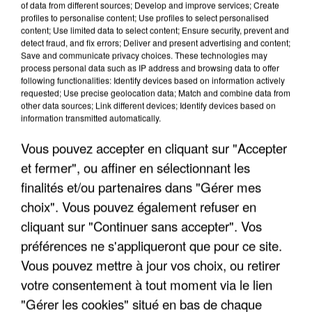
of data from different sources; Develop and improve services; Create
profiles to personalise content; Use profiles to select personalised
content; Use limited data to select content; Ensure security, prevent and
detect fraud, and fix errors; Deliver and present advertising and content;
Save and communicate privacy choices. These technologies may
process personal data such as IP address and browsing data to offer
following functionalities: Identify devices based on information actively
requested; Use precise geolocation data; Match and combine data from
other data sources; Link different devices; Identify devices based on
information transmitted automatically.
Vous pouvez accepter en cliquant sur "Accepter
et fermer", ou affiner en sélectionnant les
finalités et/ou partenaires dans "Gérer mes
6 août 2026
choix". Vous pouvez également refuser en
Gabriel Attal et Raphaël Glucksmann visés par des
cliquant sur "Continuer sans accepter". Vos
ingérences...
préférences ne s'appliqueront que pour ce site.
Sollicité, Sébastien Lecornu annonce un "travail
Vous pouvez mettre à jour vos choix, ou retirer
commun" avec les partis à la rentrée.
votre consentement à tout moment via le lien
"Gérer les cookies" situé en bas de chaque