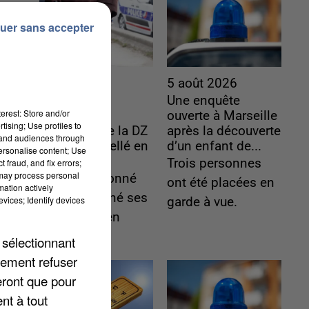
uer sans accepter
5 août 2026
5 août 2026
L’un des
Une enquête
erest: Store and/or
fondateurs
ouverte à Marseille
tising; Use profiles to
supposés de la DZ
après la découverte
tand audiences through
Mafia interpellé en
d’un enfant de...
personalise content; Use
Algérie
Trois personnes
 fraud, and fix errors;
 may process personal
Il est soupçonné
ont été placées en
mation actively
d'y avoir mené ses
vices; Identify devices
garde à vue.
opérations en
France.
 sélectionnant
lement refuser
eront que pour
nt à tout