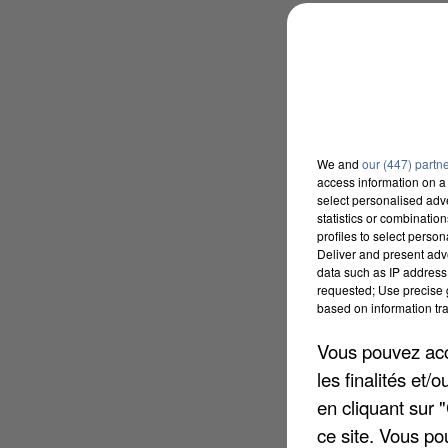
We and
our (447) partn
access information on a 
select personalised ad
statistics or combinatio
profiles to select person
Deliver and present adv
data such as IP address 
requested; Use precise g
based on information tra
Vous pouvez acce
les finalités et
en cliquant sur 
ce site. Vous po