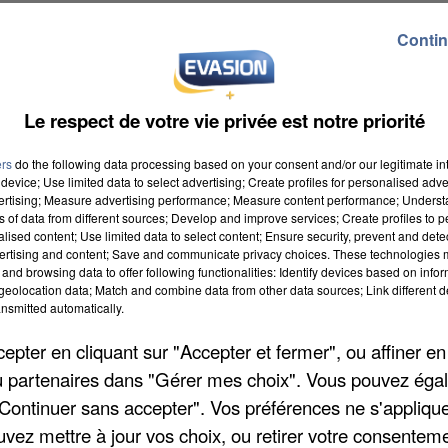
Contin
Le respect de votre vie privée est notre priorité
ers
do the following data processing based on your consent and/or our legitimate int
device; Use limited data to select advertising; Create profiles for personalised adver
vertising; Measure advertising performance; Measure content performance; Unders
ns of data from different sources; Develop and improve services; Create profiles to 
alised content; Use limited data to select content; Ensure security, prevent and detect
ertising and content; Save and communicate privacy choices. These technologies
and browsing data to offer following functionalities: Identify devices based on infor
eolocation data; Match and combine data from other data sources; Link different de
nsmitted automatically.
pter en cliquant sur "Accepter et fermer", ou affiner en
/ou partenaires dans "Gérer mes choix". Vous pouvez éga
"Continuer sans accepter". Vos préférences ne s'appliqu
uvez mettre à jour vos choix, ou retirer votre consenteme