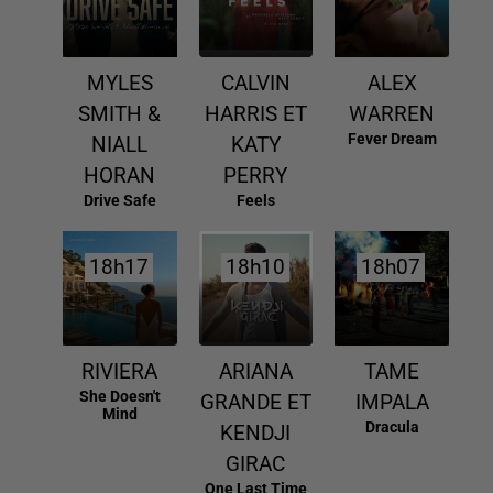
MYLES
CALVIN
ALEX
SMITH &
HARRIS ET
WARREN
Fever Dream
NIALL
KATY
HORAN
PERRY
Drive Safe
Feels
18h17
18h17
18h10
18h10
18h07
18h07
RIVIERA
ARIANA
TAME
She Doesn't
GRANDE ET
IMPALA
Mind
Dracula
KENDJI
GIRAC
One Last Time