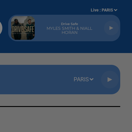
Live :
PARIS
Drive Safe
MYLES SMITH & NIALL
HORAN
PARIS