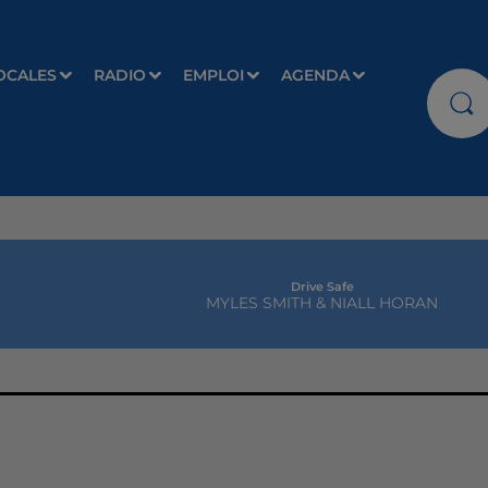
OCALES
RADIO
EMPLOI
AGENDA
Drive Safe
MYLES SMITH & NIALL HORAN