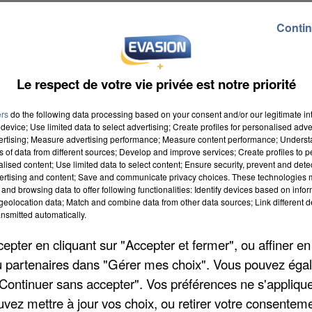
Contin
Le respect de votre vie privée est notre priorité
ers
do the following data processing based on your consent and/or our legitimate int
device; Use limited data to select advertising; Create profiles for personalised adver
vertising; Measure advertising performance; Measure content performance; Unders
ns of data from different sources; Develop and improve services; Create profiles to 
alised content; Use limited data to select content; Ensure security, prevent and detect
ertising and content; Save and communicate privacy choices. These technologies
and browsing data to offer following functionalities: Identify devices based on infor
eolocation data; Match and combine data from other data sources; Link different de
nsmitted automatically.
pter en cliquant sur "Accepter et fermer", ou affiner en
/ou partenaires dans "Gérer mes choix". Vous pouvez éga
"Continuer sans accepter". Vos préférences ne s'appliqu
uvez mettre à jour vos choix, ou retirer votre consenteme