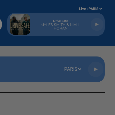
Live :
PARIS
Drive Safe
MYLES SMITH & NIALL
HORAN
PARIS