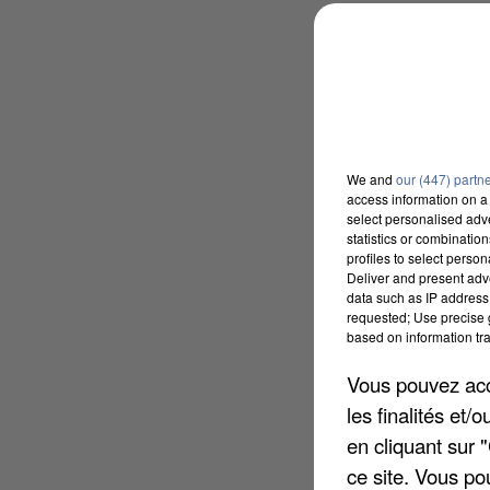
We and
our (447) partn
access information on a 
select personalised ad
statistics or combinatio
profiles to select person
Deliver and present adv
data such as IP address 
requested; Use precise g
based on information tra
Vous pouvez acce
les finalités et
en cliquant sur 
ce site. Vous po