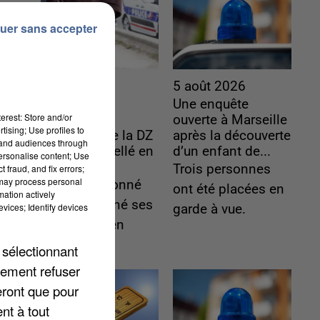
uer sans accepter
5 août 2026
5 août 2026
L’un des
Une enquête
erest: Store and/or
fondateurs
ouverte à Marseille
tising; Use profiles to
supposés de la DZ
après la découverte
tand audiences through
Mafia interpellé en
d’un enfant de...
personalise content; Use
Algérie
Trois personnes
 fraud, and fix errors;
 may process personal
Il est soupçonné
ont été placées en
mation actively
d'y avoir mené ses
vices; Identify devices
garde à vue.
opérations en
France.
 sélectionnant
lement refuser
eront que pour
nt à tout