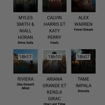
MYLES
CALVIN
ALEX
SMITH &
HARRIS ET
WARREN
Fever Dream
NIALL
KATY
HORAN
PERRY
Drive Safe
Feels
18h17
18h17
18h10
18h10
18h07
18h07
RIVIERA
ARIANA
TAME
She Doesn't
GRANDE ET
IMPALA
Mind
Dracula
KENDJI
GIRAC
One Last Time