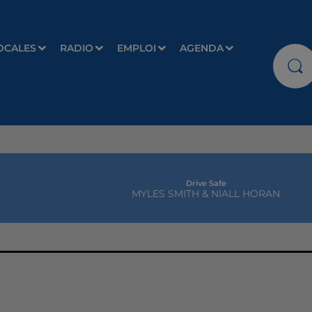
OCALES
RADIO
EMPLOI
AGENDA
Drive Safe
MYLES SMITH & NIALL HORAN