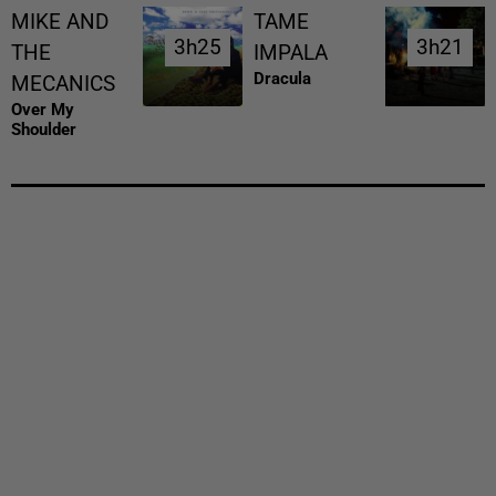
MIKE AND
TAME
3h25
3h25
3h21
3h21
THE
IMPALA
Dracula
MECANICS
Over My
Shoulder