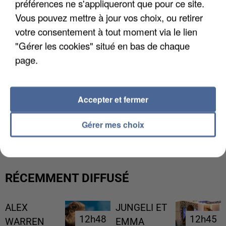
préférences ne s'appliqueront que pour ce site.
Vous pouvez mettre à jour vos choix, ou retirer
votre consentement à tout moment via le lien
"Gérer les cookies" situé en bas de chaque
page.
Accepter et fermer
L’UN DES FONDATEURS SUPPOSÉS DE LA DZ
MAFIA INTERPELLÉ EN ALGÉRIE
Gérer mes choix
RÉCEMMENT DIFFUSÉ
ALEX
JUNGELI ET
12h48
12h48
12h45
12h45
WARREN
EMMA