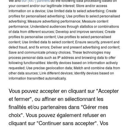
We and
our (447) partners
do the following data processing based on
your consent and/or our legitimate interest: Store and/or access
information on a device; Use limited data to select advertising; Create
profiles for personalised advertising; Use profiles to select personalised
advertising; Measure advertising performance; Measure content
performance; Understand audiences through statistics or combinations
of data from different sources; Develop and improve services; Create
profiles to personalise content; Use profiles to select personalised
content; Use limited data to select content; Ensure security, prevent and
detect fraud, and fix errors; Deliver and present advertising and content;
Save and communicate privacy choices. These technologies may
process personal data such as IP address and browsing data to offer
following functionalities: Identify devices based on information actively
requested; Use precise geolocation data; Match and combine data from
other data sources; Link different devices; Identify devices based on
information transmitted automatically.
APRÈS TOUTES CES CANICULES, LES REFUGES
DE FAUNE SAUVAGE SONT...
Vous pouvez accepter en cliquant sur "Accepter
et fermer", ou affiner en sélectionnant les
finalités et/ou partenaires dans "Gérer mes
choix". Vous pouvez également refuser en
cliquant sur "Continuer sans accepter". Vos