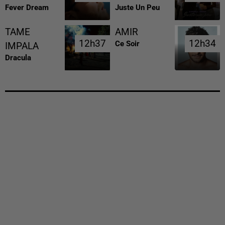
Fever Dream
Juste Un Peu
TAME
AMIR
12h37
12h37
12h34
12h34
Ce Soir
IMPALA
Dracula