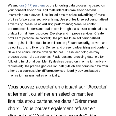
We and
our (447) partners
do the following data processing based on
your consent and/or our legitimate interest: Store and/or access
information on a device; Use limited data to select advertising; Create
profiles for personalised advertising; Use profiles to select personalised
advertising; Measure advertising performance; Measure content
performance; Understand audiences through statistics or combinations
of data from different sources; Develop and improve services; Create
profiles to personalise content; Use profiles to select personalised
content; Use limited data to select content; Ensure security, prevent and
detect fraud, and fix errors; Deliver and present advertising and content;
Save and communicate privacy choices. These technologies may
process personal data such as IP address and browsing data to offer
following functionalities: Identify devices based on information actively
requested; Use precise geolocation data; Match and combine data from
other data sources; Link different devices; Identify devices based on
information transmitted automatically.
UNE TOURISTE DE L’OISE EMPORTÉE PAR UNE
Vous pouvez accepter en cliquant sur "Accepter
COULÉE DE BOUE EN HAUTE-SAVOIE
et fermer", ou affiner en sélectionnant les
finalités et/ou partenaires dans "Gérer mes
choix". Vous pouvez également refuser en
cliquant sur "Continuer sans accepter". Vos