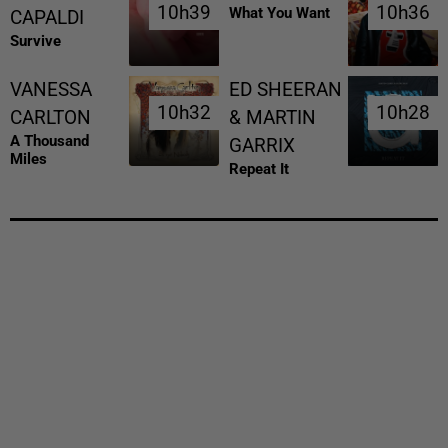
10h39
10h39
10h36
10h36
What You Want
CAPALDI
Survive
VANESSA
ED SHEERAN
10h32
10h32
10h28
10h28
CARLTON
& MARTIN
A Thousand
GARRIX
Miles
Repeat It