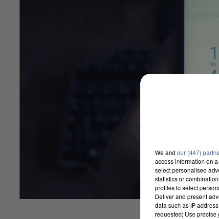
We and
our (447) partn
access information on a 
select personalised ad
statistics or combinatio
profiles to select person
Deliver and present adv
data such as IP address 
requested; Use precise g