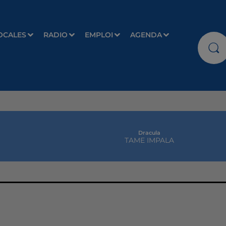
OCALES
RADIO
EMPLOI
AGENDA
Dracula
TAME IMPALA