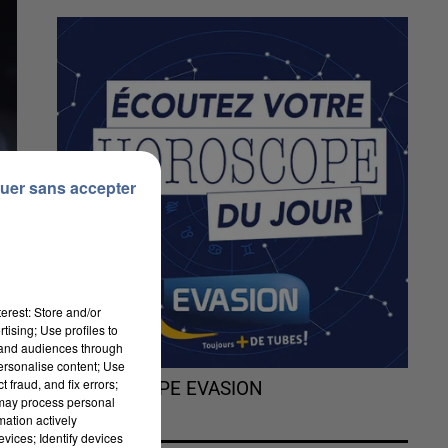
uer sans accepter
erest: Store and/or
tising; Use profiles to
tand audiences through
personalise content; Use
 fraud, and fix errors;
L'HOROSCOPE EVASION
 may process personal
mation actively
vices; Identify devices