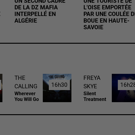
UN SECOND CADRE
UNE TOURISTE DE
DE LA DZ MAFIA
L’OISE EMPORTÉE
Z
INTERPELLÉ EN
PAR UNE COULÉE D
ALGÉRIE
BOUE EN HAUTE-
SAVOIE
THE
FREYA
16h30
16h30
16h2
16h2
CALLING
SKYE
Wherever
Silent
You Will Go
Treatment