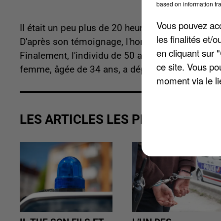
based on information tra
Vous pouvez acce
Il était un peu plus de 20 heures, hier, lorsque l
les finalités et
D'après son témoignage, l'homme a tenté à plusi
en cliquant sur 
Finalement, l'individu de 50 ans a été arrêté d
ce site. Vous po
femme, âgée de 34 ans, a déposé plainte.
moment via le li
LES ARTICLES LES PLUS VUS