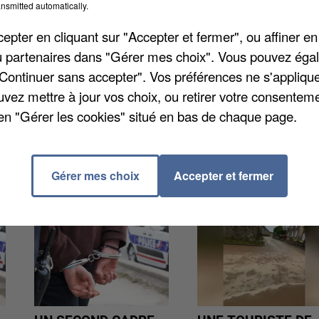
nsmitted automatically.
pter en cliquant sur "Accepter et fermer", ou affiner en
e garçon a joint les autorités en composant le 17.
/ou partenaires dans "Gérer mes choix". Vous pouvez éga
eurs reprises d'étrangler sa femme devant les enfant
"Continuer sans accepter". Vos préférences ne s'appliqu
ans le domicile rue du Commandant Louis Bouchet. La
uvez mettre à jour vos choix, ou retirer votre consenteme
en "Gérer les cookies" situé en bas de chaque page.
Gérer mes choix
Accepter et fermer