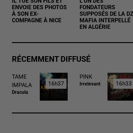
IL TUE SON FILS ET
L’UN DES
ENVOIE DES PHOTOS
FONDATEURS
À SON EX-
SUPPOSÉS DE LA D
COMPAGNE À NICE
MAFIA INTERPELLÉ
EN ALGÉRIE
RÉCEMMENT DIFFUSÉ
TAME
PINK
16h37
16h37
16h33
16h33
Irrelevant
IMPALA
Dracula