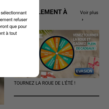
ACTUELLEMENT À
 sélectionnant
Voir plus
GAGNER
lement refuser
s.
eront que pour
nt à tout
TOURNEZ LA ROUE DE L'ÉTÉ !