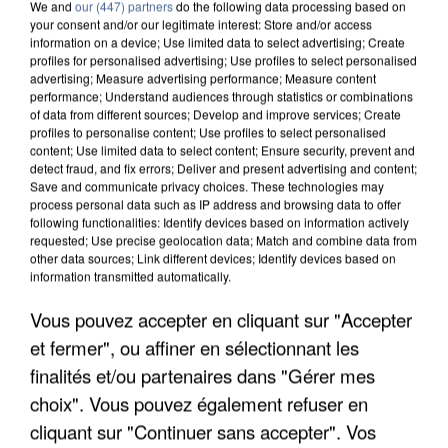
We and
our (447) partners
do the following data processing based on
your consent and/or our legitimate interest: Store and/or access
information on a device; Use limited data to select advertising; Create
profiles for personalised advertising; Use profiles to select personalised
advertising; Measure advertising performance; Measure content
performance; Understand audiences through statistics or combinations
of data from different sources; Develop and improve services; Create
profiles to personalise content; Use profiles to select personalised
content; Use limited data to select content; Ensure security, prevent and
detect fraud, and fix errors; Deliver and present advertising and content;
Save and communicate privacy choices. These technologies may
process personal data such as IP address and browsing data to offer
following functionalities: Identify devices based on information actively
requested; Use precise geolocation data; Match and combine data from
other data sources; Link different devices; Identify devices based on
information transmitted automatically.
APRÈS TOUTES CES CANICULES, LES REFUGES
DE FAUNE SAUVAGE SONT...
Vous pouvez accepter en cliquant sur "Accepter
et fermer", ou affiner en sélectionnant les
finalités et/ou partenaires dans "Gérer mes
choix". Vous pouvez également refuser en
cliquant sur "Continuer sans accepter". Vos