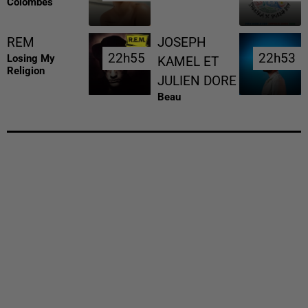
Colombes
REM
JOSEPH
22h55
22h55
22h53
22h53
Losing My
KAMEL ET
Religion
JULIEN DORE
Beau