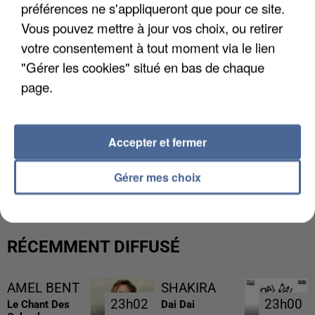
préférences ne s'appliqueront que pour ce site.
Vous pouvez mettre à jour vos choix, ou retirer
votre consentement à tout moment via le lien
"Gérer les cookies" situé en bas de chaque
page.
Accepter et fermer
L’UN DES FONDATEURS SUPPOSÉS DE LA DZ
MAFIA INTERPELLÉ EN ALGÉRIE
Gérer mes choix
RÉCEMMENT DIFFUSÉ
AMEL BENT
SHAKIRA
23h02
23h02
23h00
23h00
Le Chant Des
Dai Dai