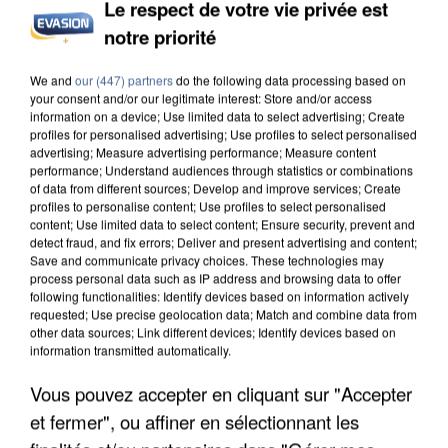
Le respect de votre vie privée est
notre priorité
L’UN DES FONDATEURS SUPPOSÉS DE LA DZ
MAFIA INTERPELLÉ EN ALGÉRIE
We and
our (447) partners
do the following data processing based on
your consent and/or our legitimate interest: Store and/or access
information on a device; Use limited data to select advertising; Create
profiles for personalised advertising; Use profiles to select personalised
advertising; Measure advertising performance; Measure content
performance; Understand audiences through statistics or combinations
of data from different sources; Develop and improve services; Create
profiles to personalise content; Use profiles to select personalised
content; Use limited data to select content; Ensure security, prevent and
detect fraud, and fix errors; Deliver and present advertising and content;
Save and communicate privacy choices. These technologies may
process personal data such as IP address and browsing data to offer
following functionalities: Identify devices based on information actively
requested; Use precise geolocation data; Match and combine data from
other data sources; Link different devices; Identify devices based on
information transmitted automatically.
Vous pouvez accepter en cliquant sur "Accepter
et fermer", ou affiner en sélectionnant les
UN SECOND CADRE DE LA DZ MAFIA