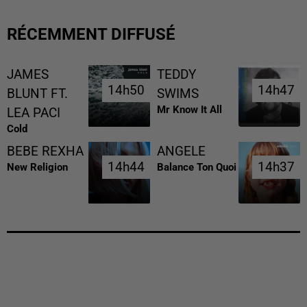
RÉCEMMENT DIFFUSÉ
JAMES
TEDDY
14h50
14h50
14h47
14h47
BLUNT FT.
SWIMS
Mr Know It All
LEA PACI
Cold
BEBE REXHA
ANGELE
14h44
14h44
14h37
14h37
New Religion
Balance Ton Quoi