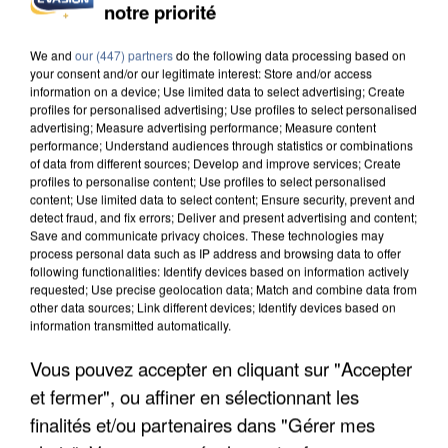
INCENDIES : L’ÎLE-DE-FRANCE LANCE UN ÉLAN
notre priorité
DE SOLIDARITÉ AVEC LES...
We and
our (447) partners
do the following data processing based on
your consent and/or our legitimate interest: Store and/or access
information on a device; Use limited data to select advertising; Create
profiles for personalised advertising; Use profiles to select personalised
advertising; Measure advertising performance; Measure content
performance; Understand audiences through statistics or combinations
of data from different sources; Develop and improve services; Create
profiles to personalise content; Use profiles to select personalised
content; Use limited data to select content; Ensure security, prevent and
detect fraud, and fix errors; Deliver and present advertising and content;
Save and communicate privacy choices. These technologies may
process personal data such as IP address and browsing data to offer
following functionalities: Identify devices based on information actively
requested; Use precise geolocation data; Match and combine data from
other data sources; Link different devices; Identify devices based on
information transmitted automatically.
Vous pouvez accepter en cliquant sur "Accepter
APRÈS TOUTES CES CANICULES, LES REFUGES
et fermer", ou affiner en sélectionnant les
DE FAUNE SAUVAGE SONT...
finalités et/ou partenaires dans "Gérer mes