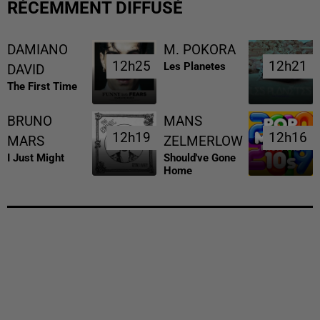
RÉCEMMENT DIFFUSÉ
DAMIANO
M. POKORA
12h25
12h25
12h21
12h21
Les Planetes
DAVID
The First Time
BRUNO
MANS
12h19
12h19
12h16
12h16
MARS
ZELMERLOW
I Just Might
Should've Gone
Home