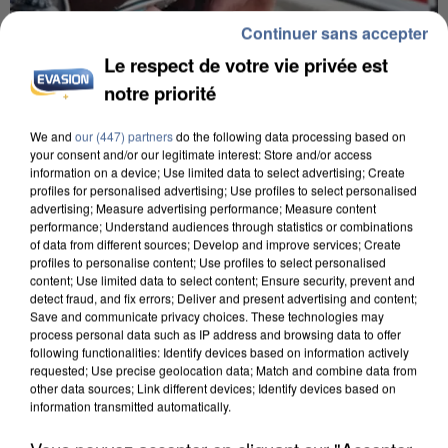
Continuer sans accepter
Le respect de votre vie privée est
notre priorité
We and
our (447) partners
do the following data processing based on
your consent and/or our legitimate interest: Store and/or access
L’UN DES FONDATEURS SUPPOSÉS DE LA DZ
information on a device; Use limited data to select advertising; Create
MAFIA INTERPELLÉ EN ALGÉRIE
profiles for personalised advertising; Use profiles to select personalised
advertising; Measure advertising performance; Measure content
performance; Understand audiences through statistics or combinations
of data from different sources; Develop and improve services; Create
profiles to personalise content; Use profiles to select personalised
content; Use limited data to select content; Ensure security, prevent and
detect fraud, and fix errors; Deliver and present advertising and content;
Save and communicate privacy choices. These technologies may
process personal data such as IP address and browsing data to offer
following functionalities: Identify devices based on information actively
requested; Use precise geolocation data; Match and combine data from
other data sources; Link different devices; Identify devices based on
information transmitted automatically.