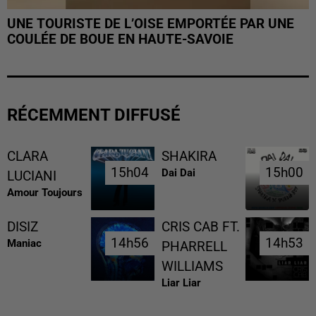
UNE TOURISTE DE L’OISE EMPORTÉE PAR UNE
COULÉE DE BOUE EN HAUTE-SAVOIE
RÉCEMMENT DIFFUSÉ
CLARA
SHAKIRA
15h04
15h04
15h00
15h00
Dai Dai
LUCIANI
Amour Toujours
DISIZ
CRIS CAB FT.
14h56
14h56
14h53
14h53
Maniac
PHARRELL
WILLIAMS
Liar Liar