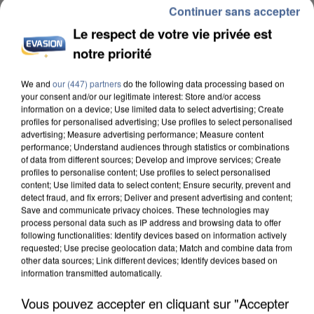
Continuer sans accepter
Le respect de votre vie privée est
notre priorité
We and
our (447) partners
do the following data processing based on
INCENDIES : L’ÎLE-DE-FRANCE LANCE UN ÉLAN
your consent and/or our legitimate interest: Store and/or access
DE SOLIDARITÉ AVEC LES...
information on a device; Use limited data to select advertising; Create
profiles for personalised advertising; Use profiles to select personalised
advertising; Measure advertising performance; Measure content
performance; Understand audiences through statistics or combinations
of data from different sources; Develop and improve services; Create
profiles to personalise content; Use profiles to select personalised
content; Use limited data to select content; Ensure security, prevent and
detect fraud, and fix errors; Deliver and present advertising and content;
Save and communicate privacy choices. These technologies may
process personal data such as IP address and browsing data to offer
following functionalities: Identify devices based on information actively
requested; Use precise geolocation data; Match and combine data from
other data sources; Link different devices; Identify devices based on
information transmitted automatically.
Vous pouvez accepter en cliquant sur "Accepter