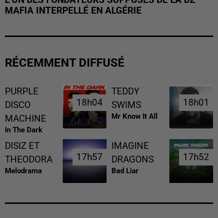
MAFIA INTERPELLÉ EN ALGÉRIE
RÉCEMMENT DIFFUSÉ
PURPLE
TEDDY
18h04
18h04
18h01
18h01
DISCO
SWIMS
Mr Know It All
MACHINE
In The Dark
DISIZ ET
IMAGINE
17h57
17h57
17h52
17h52
THEODORA
DRAGONS
Melodrama
Bad Liar