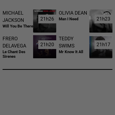
MICHAEL
OLIVIA DEAN
21h26
21h26
21h23
21h23
Man I Need
JACKSON
Will You Be There
FRERO
TEDDY
21h20
21h20
21h17
21h17
DELAVEGA
SWIMS
Le Chant Des
Mr Know It All
Sirenes