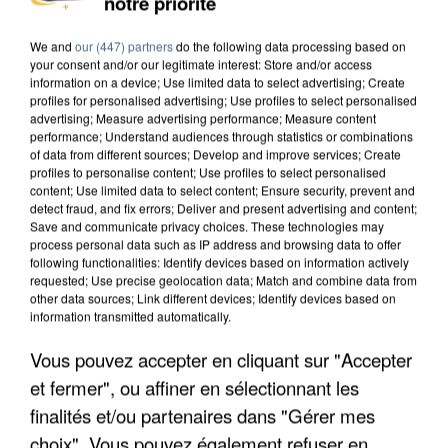
notre priorité
DE SOLIDARITÉ AVEC LES...
We and
our (447) partners
do the following data processing based on
your consent and/or our legitimate interest: Store and/or access
information on a device; Use limited data to select advertising; Create
profiles for personalised advertising; Use profiles to select personalised
advertising; Measure advertising performance; Measure content
performance; Understand audiences through statistics or combinations
of data from different sources; Develop and improve services; Create
profiles to personalise content; Use profiles to select personalised
content; Use limited data to select content; Ensure security, prevent and
detect fraud, and fix errors; Deliver and present advertising and content;
Save and communicate privacy choices. These technologies may
process personal data such as IP address and browsing data to offer
following functionalities: Identify devices based on information actively
requested; Use precise geolocation data; Match and combine data from
other data sources; Link different devices; Identify devices based on
information transmitted automatically.
Vous pouvez accepter en cliquant sur "Accepter
APRÈS TOUTES CES CANICULES, LES REFUGES
et fermer", ou affiner en sélectionnant les
DE FAUNE SAUVAGE SONT...
finalités et/ou partenaires dans "Gérer mes
choix". Vous pouvez également refuser en