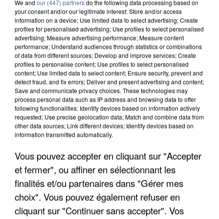
We and
our (447) partners
do the following data processing based on
your consent and/or our legitimate interest: Store and/or access
information on a device; Use limited data to select advertising; Create
profiles for personalised advertising; Use profiles to select personalised
advertising; Measure advertising performance; Measure content
performance; Understand audiences through statistics or combinations
of data from different sources; Develop and improve services; Create
profiles to personalise content; Use profiles to select personalised
content; Use limited data to select content; Ensure security, prevent and
detect fraud, and fix errors; Deliver and present advertising and content;
Save and communicate privacy choices. These technologies may
process personal data such as IP address and browsing data to offer
following functionalities: Identify devices based on information actively
requested; Use precise geolocation data; Match and combine data from
other data sources; Link different devices; Identify devices based on
APRÈS TOUTES CES CANICULES, LES REFUGES
information transmitted automatically.
DE FAUNE SAUVAGE SONT...
Vous pouvez accepter en cliquant sur "Accepter
et fermer", ou affiner en sélectionnant les
finalités et/ou partenaires dans "Gérer mes
choix". Vous pouvez également refuser en
cliquant sur "Continuer sans accepter". Vos