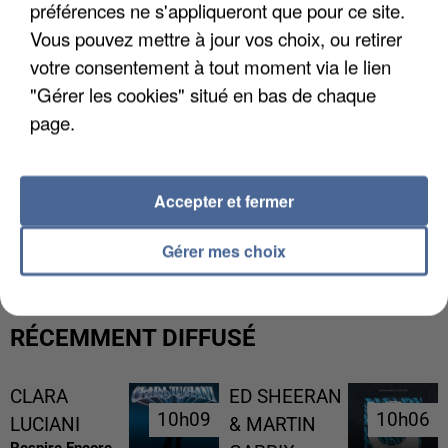
préférences ne s'appliqueront que pour ce site.
Vous pouvez mettre à jour vos choix, ou retirer
votre consentement à tout moment via le lien
"Gérer les cookies" situé en bas de chaque
page.
Accepter et fermer
L’UN DES FONDATEURS SUPPOSÉS DE LA DZ
MAFIA INTERPELLÉ EN ALGÉRIE
Gérer mes choix
RÉCEMMENT DIFFUSÉ
CLARA
ED SHEERAN
10h09
10h09
10h06
10h06
LUCIANI
& MARTIN
Respire Encore