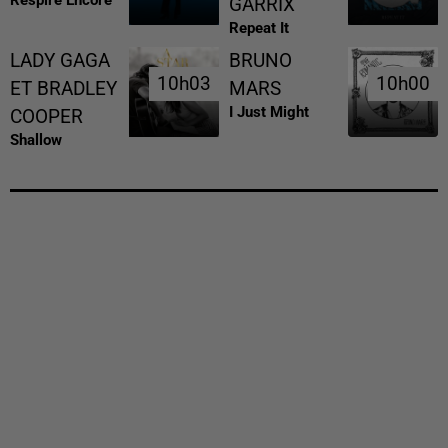
GARRIX
Repeat It
LADY GAGA
BRUNO
10h03
10h03
10h00
10h00
ET BRADLEY
MARS
I Just Might
COOPER
Shallow