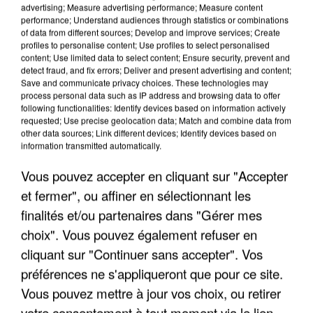
advertising; Measure advertising performance; Measure content
performance; Understand audiences through statistics or combinations
of data from different sources; Develop and improve services; Create
profiles to personalise content; Use profiles to select personalised
content; Use limited data to select content; Ensure security, prevent and
detect fraud, and fix errors; Deliver and present advertising and content;
Save and communicate privacy choices. These technologies may
process personal data such as IP address and browsing data to offer
following functionalities: Identify devices based on information actively
UNE TOURISTE DE L’OISE EMPORTÉE PAR UNE
requested; Use precise geolocation data; Match and combine data from
COULÉE DE BOUE EN HAUTE-SAVOIE
other data sources; Link different devices; Identify devices based on
information transmitted automatically.
Vous pouvez accepter en cliquant sur "Accepter
et fermer", ou affiner en sélectionnant les
finalités et/ou partenaires dans "Gérer mes
choix". Vous pouvez également refuser en
cliquant sur "Continuer sans accepter". Vos
préférences ne s'appliqueront que pour ce site.
Vous pouvez mettre à jour vos choix, ou retirer
votre consentement à tout moment via le lien