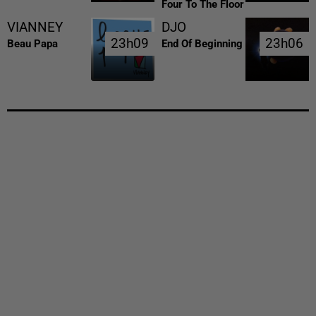
Four To The Floor
VIANNEY
DJO
23h09
23h09
23h06
23h06
Beau Papa
End Of Beginning