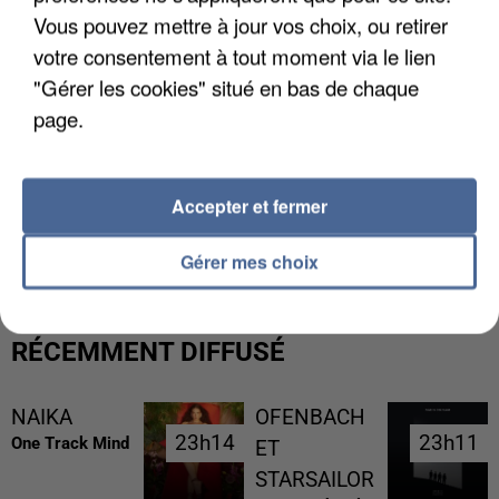
Vous pouvez mettre à jour vos choix, ou retirer
votre consentement à tout moment via le lien
"Gérer les cookies" situé en bas de chaque
page.
Accepter et fermer
L’UN DES FONDATEURS SUPPOSÉS DE LA DZ
MAFIA INTERPELLÉ EN ALGÉRIE
Gérer mes choix
RÉCEMMENT DIFFUSÉ
NAIKA
OFENBACH
23h14
23h14
23h11
23h11
One Track Mind
ET
STARSAILOR