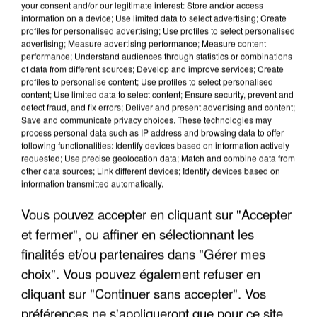
your consent and/or our legitimate interest: Store and/or access
information on a device; Use limited data to select advertising; Create
profiles for personalised advertising; Use profiles to select personalised
advertising; Measure advertising performance; Measure content
performance; Understand audiences through statistics or combinations
of data from different sources; Develop and improve services; Create
profiles to personalise content; Use profiles to select personalised
content; Use limited data to select content; Ensure security, prevent and
detect fraud, and fix errors; Deliver and present advertising and content;
Save and communicate privacy choices. These technologies may
process personal data such as IP address and browsing data to offer
following functionalities: Identify devices based on information actively
requested; Use precise geolocation data; Match and combine data from
other data sources; Link different devices; Identify devices based on
APRÈS TOUTES CES CANICULES, LES REFUGES
information transmitted automatically.
DE FAUNE SAUVAGE SONT...
Vous pouvez accepter en cliquant sur "Accepter
et fermer", ou affiner en sélectionnant les
finalités et/ou partenaires dans "Gérer mes
choix". Vous pouvez également refuser en
cliquant sur "Continuer sans accepter". Vos
préférences ne s'appliqueront que pour ce site.