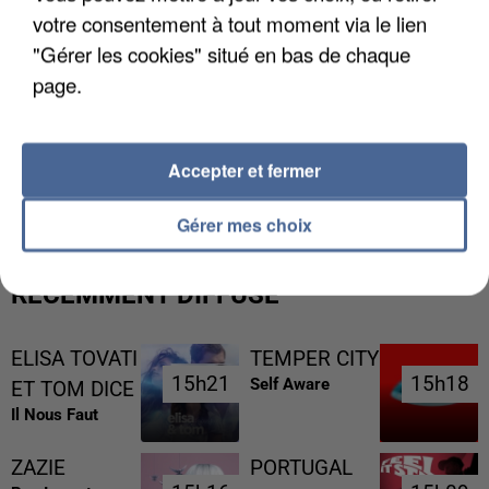
votre consentement à tout moment via le lien
"Gérer les cookies" situé en bas de chaque
page.
L’UN DES FONDATEURS SUPPOSÉS DE LA DZ
Accepter et fermer
MAFIA INTERPELLÉ EN ALGÉRIE
Gérer mes choix
RÉCEMMENT DIFFUSÉ
ELISA TOVATI
TEMPER CITY
15h21
15h21
15h18
15h18
Self Aware
ET TOM DICE
Il Nous Faut
ZAZIE
PORTUGAL