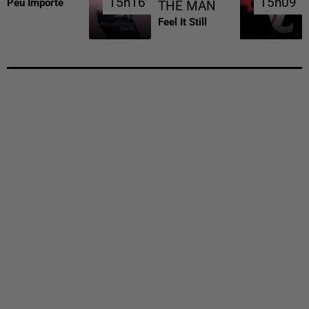
15h16
15h16
15h09
15h09
Peu Importe
THE MAN
Feel It Still