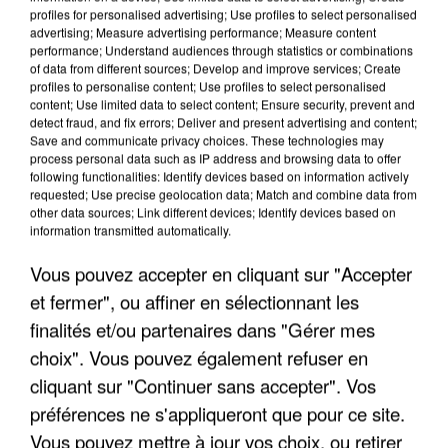
profiles for personalised advertising; Use profiles to select personalised
advertising; Measure advertising performance; Measure content
performance; Understand audiences through statistics or combinations
of data from different sources; Develop and improve services; Create
profiles to personalise content; Use profiles to select personalised
content; Use limited data to select content; Ensure security, prevent and
detect fraud, and fix errors; Deliver and present advertising and content;
Save and communicate privacy choices. These technologies may
process personal data such as IP address and browsing data to offer
following functionalities: Identify devices based on information actively
requested; Use precise geolocation data; Match and combine data from
APRÈS TOUTES CES CANICULES, LES REFUGES
other data sources; Link different devices; Identify devices based on
DE FAUNE SAUVAGE SONT...
information transmitted automatically.
Vous pouvez accepter en cliquant sur "Accepter
et fermer", ou affiner en sélectionnant les
finalités et/ou partenaires dans "Gérer mes
choix". Vous pouvez également refuser en
cliquant sur "Continuer sans accepter". Vos
préférences ne s'appliqueront que pour ce site.
Vous pouvez mettre à jour vos choix, ou retirer