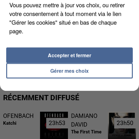
Vous pouvez mettre à jour vos choix, ou retirer
votre consentement à tout moment via le lien
"Gérer les cookies" situé en bas de chaque
page.
Accepter et fermer
UNE TOURISTE DE L’OISE EMPORTÉE PAR UNE
COULÉE DE BOUE EN HAUTE-SAVOIE
Gérer mes choix
RÉCEMMENT DIFFUSÉ
OFENBACH
DAMIANO
23h53
23h53
23h50
23h50
Katchi
DAVID
The First Time