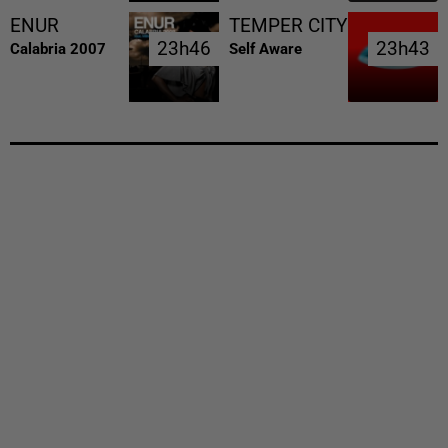
ENUR
TEMPER CITY
23h46
23h46
23h43
23h43
Calabria 2007
Self Aware