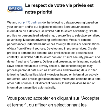
Le respect de votre vie privée est
notre priorité
INCENDIES : L’ÎLE-DE-FRANCE LANCE UN ÉLAN
DE SOLIDARITÉ AVEC LES...
We and
our (447) partners
do the following data processing based on
your consent and/or our legitimate interest: Store and/or access
information on a device; Use limited data to select advertising; Create
profiles for personalised advertising; Use profiles to select personalised
advertising; Measure advertising performance; Measure content
performance; Understand audiences through statistics or combinations
of data from different sources; Develop and improve services; Create
profiles to personalise content; Use profiles to select personalised
content; Use limited data to select content; Ensure security, prevent and
detect fraud, and fix errors; Deliver and present advertising and content;
Save and communicate privacy choices. These technologies may
process personal data such as IP address and browsing data to offer
following functionalities: Identify devices based on information actively
requested; Use precise geolocation data; Match and combine data from
other data sources; Link different devices; Identify devices based on
information transmitted automatically.
Vous pouvez accepter en cliquant sur "Accepter
et fermer", ou affiner en sélectionnant les