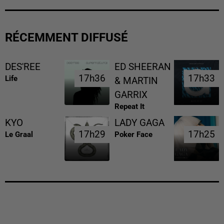
RÉCEMMENT DIFFUSÉ
DES'REE
ED SHEERAN
17h36
17h36
17h33
17h33
Life
& MARTIN
GARRIX
Repeat It
KYO
LADY GAGA
17h29
17h29
17h25
17h25
Le Graal
Poker Face