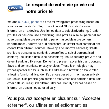
Le respect de votre vie privée est
notre priorité
INCENDIES : L’ÎLE-DE-FRANCE LANCE UN ÉLAN
DE SOLIDARITÉ AVEC LES...
We and
our (447) partners
do the following data processing based on
your consent and/or our legitimate interest: Store and/or access
information on a device; Use limited data to select advertising; Create
profiles for personalised advertising; Use profiles to select personalised
advertising; Measure advertising performance; Measure content
performance; Understand audiences through statistics or combinations
of data from different sources; Develop and improve services; Create
profiles to personalise content; Use profiles to select personalised
content; Use limited data to select content; Ensure security, prevent and
detect fraud, and fix errors; Deliver and present advertising and content;
Save and communicate privacy choices. These technologies may
process personal data such as IP address and browsing data to offer
following functionalities: Identify devices based on information actively
requested; Use precise geolocation data; Match and combine data from
other data sources; Link different devices; Identify devices based on
information transmitted automatically.
Vous pouvez accepter en cliquant sur "Accepter
et fermer", ou affiner en sélectionnant les