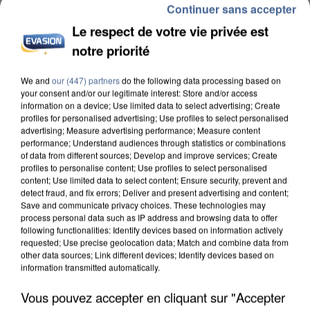
Continuer sans accepter
Le respect de votre vie privée est
notre priorité
We and
our (447) partners
do the following data processing based on
INCENDIES : L’ÎLE-DE-FRANCE LANCE UN ÉLAN
your consent and/or our legitimate interest: Store and/or access
DE SOLIDARITÉ AVEC LES...
information on a device; Use limited data to select advertising; Create
profiles for personalised advertising; Use profiles to select personalised
advertising; Measure advertising performance; Measure content
performance; Understand audiences through statistics or combinations
of data from different sources; Develop and improve services; Create
profiles to personalise content; Use profiles to select personalised
content; Use limited data to select content; Ensure security, prevent and
detect fraud, and fix errors; Deliver and present advertising and content;
Save and communicate privacy choices. These technologies may
process personal data such as IP address and browsing data to offer
following functionalities: Identify devices based on information actively
requested; Use precise geolocation data; Match and combine data from
other data sources; Link different devices; Identify devices based on
information transmitted automatically.
Vous pouvez accepter en cliquant sur "Accepter