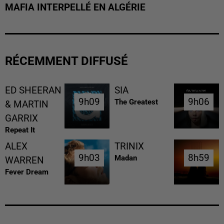
MAFIA INTERPELLÉ EN ALGÉRIE
RÉCEMMENT DIFFUSÉ
ED SHEERAN
SIA
9h09
9h09
9h06
9h06
The Greatest
& MARTIN
GARRIX
Repeat It
ALEX
TRINIX
9h03
9h03
8h59
8h59
Madan
WARREN
Fever Dream