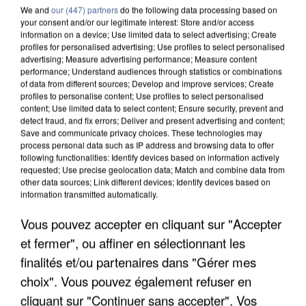
We and
our (447) partners
do the following data processing based on
your consent and/or our legitimate interest: Store and/or access
information on a device; Use limited data to select advertising; Create
profiles for personalised advertising; Use profiles to select personalised
advertising; Measure advertising performance; Measure content
performance; Understand audiences through statistics or combinations
of data from different sources; Develop and improve services; Create
profiles to personalise content; Use profiles to select personalised
content; Use limited data to select content; Ensure security, prevent and
detect fraud, and fix errors; Deliver and present advertising and content;
Save and communicate privacy choices. These technologies may
process personal data such as IP address and browsing data to offer
following functionalities: Identify devices based on information actively
requested; Use precise geolocation data; Match and combine data from
other data sources; Link different devices; Identify devices based on
APRÈS TOUTES CES CANICULES, LES REFUGES
information transmitted automatically.
DE FAUNE SAUVAGE SONT...
Vous pouvez accepter en cliquant sur "Accepter
et fermer", ou affiner en sélectionnant les
finalités et/ou partenaires dans "Gérer mes
choix". Vous pouvez également refuser en
cliquant sur "Continuer sans accepter". Vos