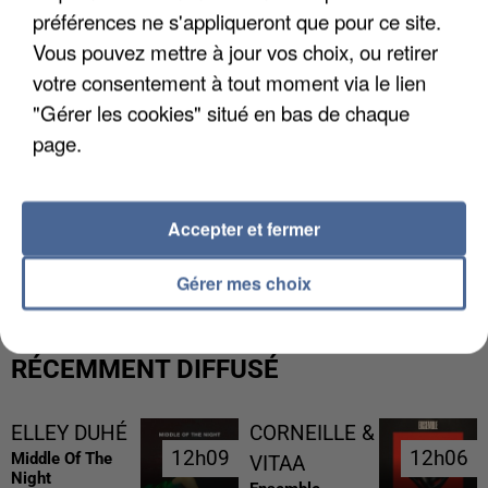
préférences ne s'appliqueront que pour ce site.
Vous pouvez mettre à jour vos choix, ou retirer
votre consentement à tout moment via le lien
"Gérer les cookies" situé en bas de chaque
page.
Accepter et fermer
L’UN DES FONDATEURS SUPPOSÉS DE LA DZ
MAFIA INTERPELLÉ EN ALGÉRIE
Gérer mes choix
RÉCEMMENT DIFFUSÉ
ELLEY DUHÉ
CORNEILLE &
12h09
12h09
12h06
12h06
Middle Of The
VITAA
Night