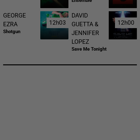
Ensemble
GEORGE
DAVID
12h03
12h03
12h00
12h00
EZRA
GUETTA &
Shotgun
JENNIFER
LOPEZ
Save Me Tonight