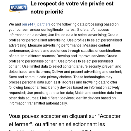
Le respect de votre vie privée est
notre priorité
INCENDIES : L’ÎLE-DE-FRANCE LANCE UN ÉLAN
We and
our (447) partners
do the following data processing based on
DE SOLIDARITÉ AVEC LES...
your consent and/or our legitimate interest: Store and/or access
information on a device; Use limited data to select advertising; Create
profiles for personalised advertising; Use profiles to select personalised
advertising; Measure advertising performance; Measure content
performance; Understand audiences through statistics or combinations
of data from different sources; Develop and improve services; Create
profiles to personalise content; Use profiles to select personalised
content; Use limited data to select content; Ensure security, prevent and
detect fraud, and fix errors; Deliver and present advertising and content;
Save and communicate privacy choices. These technologies may
process personal data such as IP address and browsing data to offer
following functionalities: Identify devices based on information actively
requested; Use precise geolocation data; Match and combine data from
other data sources; Link different devices; Identify devices based on
information transmitted automatically.
Vous pouvez accepter en cliquant sur "Accepter
et fermer", ou affiner en sélectionnant les