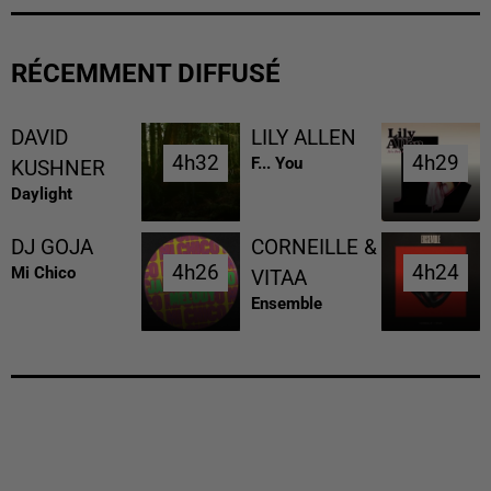
RÉCEMMENT DIFFUSÉ
DAVID
LILY ALLEN
4h32
4h32
4h29
4h29
F... You
KUSHNER
Daylight
DJ GOJA
CORNEILLE &
4h26
4h26
4h24
4h24
Mi Chico
VITAA
Ensemble