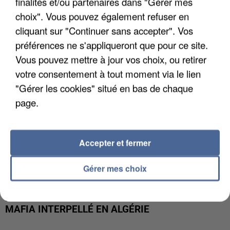
finalités et/ou partenaires dans "Gérer mes
APRÈS TOUTES CES CANICULES, LES REFUGES
DE FAUNE SAUVAGE SONT...
choix". Vous pouvez également refuser en
cliquant sur "Continuer sans accepter". Vos
préférences ne s'appliqueront que pour ce site.
Vous pouvez mettre à jour vos choix, ou retirer
votre consentement à tout moment via le lien
"Gérer les cookies" situé en bas de chaque
page.
Accepter et fermer
Gérer mes choix
L’UN DES FONDATEURS SUPPOSÉS DE LA DZ
MAFIA INTERPELLÉ EN ALGÉRIE