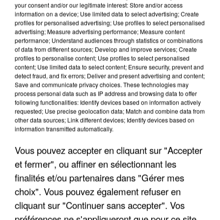
your consent and/or our legitimate interest: Store and/or access
information on a device; Use limited data to select advertising; Create
profiles for personalised advertising; Use profiles to select personalised
advertising; Measure advertising performance; Measure content
performance; Understand audiences through statistics or combinations
of data from different sources; Develop and improve services; Create
profiles to personalise content; Use profiles to select personalised
content; Use limited data to select content; Ensure security, prevent and
detect fraud, and fix errors; Deliver and present advertising and content;
Save and communicate privacy choices. These technologies may
process personal data such as IP address and browsing data to offer
following functionalities: Identify devices based on information actively
requested; Use precise geolocation data; Match and combine data from
other data sources; Link different devices; Identify devices based on
information transmitted automatically.
APRÈS TOUTES CES CANICULES, LES REFUGES
DE FAUNE SAUVAGE SONT...
Vous pouvez accepter en cliquant sur "Accepter
et fermer", ou affiner en sélectionnant les
finalités et/ou partenaires dans "Gérer mes
choix". Vous pouvez également refuser en
cliquant sur "Continuer sans accepter". Vos
préférences ne s'appliqueront que pour ce site.