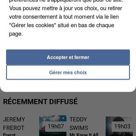
Vous pouvez mettre à jour vos choix, ou retirer
votre consentement à tout moment via le lien
"Gérer les cookies" situé en bas de chaque
page.
Accepter et fermer
L’UN DES FONDATEURS SUPPOSÉS DE LA DZ
MAFIA INTERPELLÉ EN ALGÉRIE
Gérer mes choix
RÉCEMMENT DIFFUSÉ
JEREMY
TEDDY
19h07
19h07
19h03
19h03
FREROT
SWIMS
Frerot
Mr Know It All