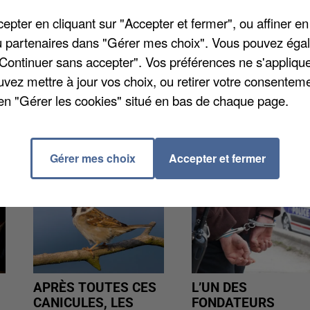
 en clair, si aucune modification n'est apportée en
pter en cliquant sur "Accepter et fermer", ou affiner en
par l'administration fiscale, précise
La Marne
. L'an
/ou partenaires dans "Gérer mes choix". Vous pouvez éga
ent fait leur déclaration de revenus sur Internet,
"Continuer sans accepter". Vos préférences ne s'appliqu
uvez mettre à jour vos choix, ou retirer votre consenteme
en "Gérer les cookies" situé en bas de chaque page.
Gérer mes choix
Accepter et fermer
APRÈS TOUTES CES
L’UN DES
CANICULES, LES
FONDATEURS