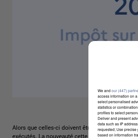
We and
our (447) partn
access information on a 
select personalised ad
statistics or combinatio
profiles to select person
Deliver and present adv
data such as IP address 
Alors que celles-ci doivent être faites avant le 1
requested; Use precise g
based on information tra
exécutés. La nouveauté cette année pour ceux qui