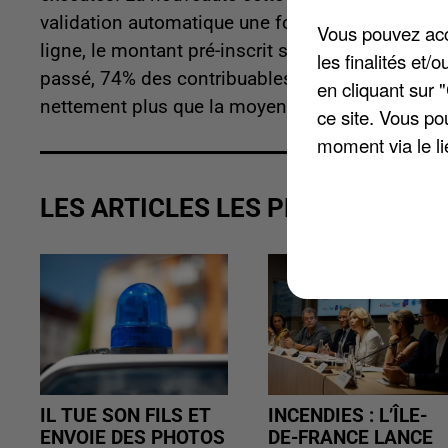
validation automatique une fois la date expirée :
Vous pouvez acce
ligne, le montant pré-inscrit sera celui conservé 
les finalités et
passé, 74% des contribuables du département avai
en cliquant sur 
nettement plus que la moyenne nationale.
ce site. Vous po
moment via le li
LES ARTICLES LES PLUS VUS
IL TUE SON FILS ET
INCENDIES : L’ÎLE-
ENVOIE DES PHOTOS
DE-FRANCE LANCE