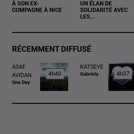
À SON EX-
UN ÉLAN DE
COMPAGNE À NICE
SOLIDARITÉ AVEC
LES...
RÉCEMMENT DIFFUSÉ
ASAF
KATSEYE
4h40
4h40
4h37
4h37
Gabriela
AVIDAN
One Day