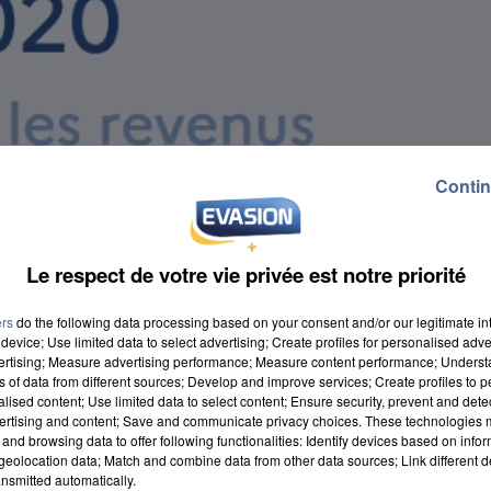
Contin
Le respect de votre vie privée est notre priorité
ers
do the following data processing based on your consent and/or our legitimate int
device; Use limited data to select advertising; Create profiles for personalised adver
vertising; Measure advertising performance; Measure content performance; Unders
ns of data from different sources; Develop and improve services; Create profiles to 
alised content; Use limited data to select content; Ensure security, prevent and detect
ertising and content; Save and communicate privacy choices. These technologies
and browsing data to offer following functionalities: Identify devices based on infor
2 juin, seule la moitié des contribuables se sont
eolocation data; Match and combine data from other data sources; Link different de
nsmitted automatically.
 ne passent pas par la version papier, c'est la