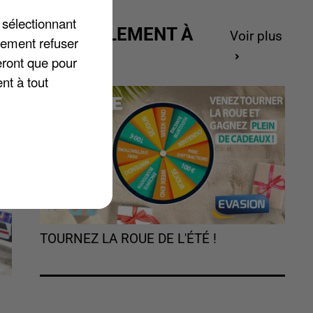
 sélectionnant
ACTUELLEMENT À
Voir plus
lement refuser
GAGNER
eront que pour
nt à tout
TOURNEZ LA ROUE DE L'ÉTÉ !