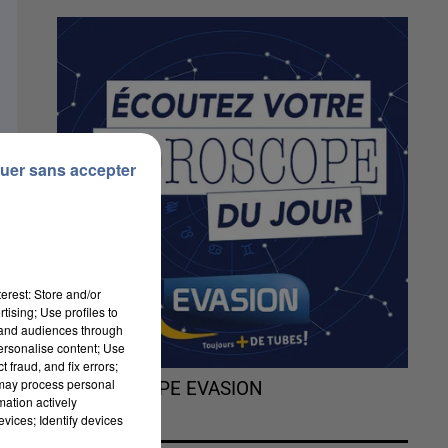
uer sans accepter
erest: Store and/or
tising; Use profiles to
tand audiences through
personalise content; Use
 fraud, and fix errors;
 may process personal
L'HOROSCOPE EVASION
mation actively
vices; Identify devices