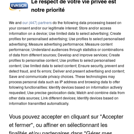
Le respect de votre vie privée est
DE SOLIDARITÉ AVEC LES...
notre priorité
We and
our (447) partners
do the following data processing based on
your consent and/or our legitimate interest: Store and/or access
information on a device; Use limited data to select advertising; Create
profiles for personalised advertising; Use profiles to select personalised
advertising; Measure advertising performance; Measure content
performance; Understand audiences through statistics or combinations
of data from different sources; Develop and improve services; Create
profiles to personalise content; Use profiles to select personalised
content; Use limited data to select content; Ensure security, prevent and
detect fraud, and fix errors; Deliver and present advertising and content;
Save and communicate privacy choices. These technologies may
process personal data such as IP address and browsing data to offer
following functionalities: Identify devices based on information actively
requested; Use precise geolocation data; Match and combine data from
other data sources; Link different devices; Identify devices based on
information transmitted automatically.
APRÈS TOUTES CES CANICULES, LES REFUGES
Vous pouvez accepter en cliquant sur "Accepter
DE FAUNE SAUVAGE SONT...
et fermer", ou affiner en sélectionnant les
finalités et/ou partenaires dans "Gérer mes