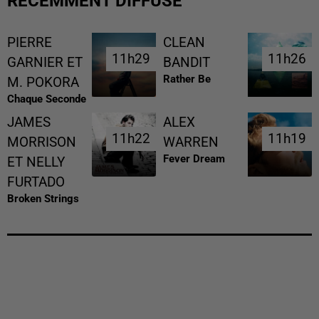
RÉCEMMENT DIFFUSÉ
PIERRE
CLEAN
11h29
11h29
11h26
11h26
GARNIER ET
BANDIT
Rather Be
M. POKORA
Chaque Seconde
JAMES
ALEX
11h22
11h22
11h19
11h19
MORRISON
WARREN
Fever Dream
ET NELLY
FURTADO
Broken Strings