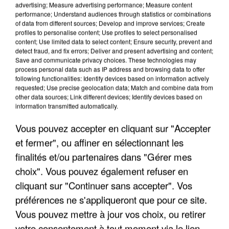
advertising; Measure advertising performance; Measure content
performance; Understand audiences through statistics or combinations
of data from different sources; Develop and improve services; Create
profiles to personalise content; Use profiles to select personalised
content; Use limited data to select content; Ensure security, prevent and
detect fraud, and fix errors; Deliver and present advertising and content;
Save and communicate privacy choices. These technologies may
process personal data such as IP address and browsing data to offer
following functionalities: Identify devices based on information actively
APRÈS TOUTES CES CANICULES, LES REFUGES
requested; Use precise geolocation data; Match and combine data from
DE FAUNE SAUVAGE SONT...
other data sources; Link different devices; Identify devices based on
information transmitted automatically.
Vous pouvez accepter en cliquant sur "Accepter
et fermer", ou affiner en sélectionnant les
finalités et/ou partenaires dans "Gérer mes
choix". Vous pouvez également refuser en
cliquant sur "Continuer sans accepter". Vos
préférences ne s'appliqueront que pour ce site.
Vous pouvez mettre à jour vos choix, ou retirer
votre consentement à tout moment via le lien