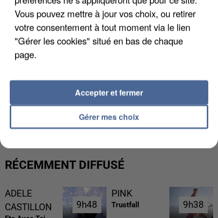
Vous pouvez mettre à jour vos choix, ou retirer
votre consentement à tout moment via le lien
"Gérer les cookies" situé en bas de chaque
page.
Accepter et fermer
UN SECOND CADRE DE LA DZ MAFIA
INTERPELLÉ EN ALGÉRIE
Gérer mes choix
RÉCEMMENT DIFFUSÉ
ADELE
PINK
9h48
9h48
9h38
9h38
Trustfall
CASTILLON