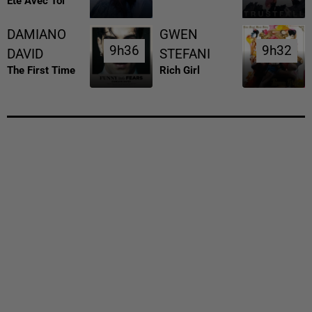
Ete Avec Toi
DAMIANO
GWEN
9h36
9h36
9h32
9h32
DAVID
STEFANI
The First Time
Rich Girl