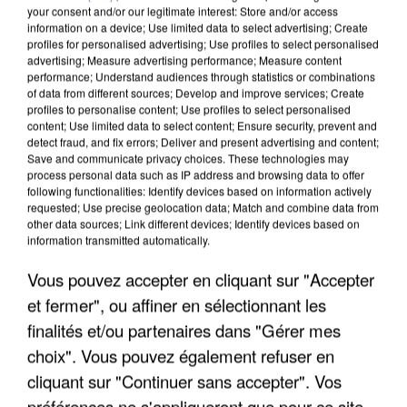
your consent and/or our legitimate interest: Store and/or access
information on a device; Use limited data to select advertising; Create
profiles for personalised advertising; Use profiles to select personalised
advertising; Measure advertising performance; Measure content
performance; Understand audiences through statistics or combinations
of data from different sources; Develop and improve services; Create
profiles to personalise content; Use profiles to select personalised
content; Use limited data to select content; Ensure security, prevent and
detect fraud, and fix errors; Deliver and present advertising and content;
Save and communicate privacy choices. These technologies may
process personal data such as IP address and browsing data to offer
following functionalities: Identify devices based on information actively
requested; Use precise geolocation data; Match and combine data from
other data sources; Link different devices; Identify devices based on
information transmitted automatically.
L’UN DES FONDATEURS SUPPOSÉS DE LA DZ
MAFIA INTERPELLÉ EN ALGÉRIE
Vous pouvez accepter en cliquant sur "Accepter
et fermer", ou affiner en sélectionnant les
finalités et/ou partenaires dans "Gérer mes
choix". Vous pouvez également refuser en
cliquant sur "Continuer sans accepter". Vos
préférences ne s'appliqueront que pour ce site.