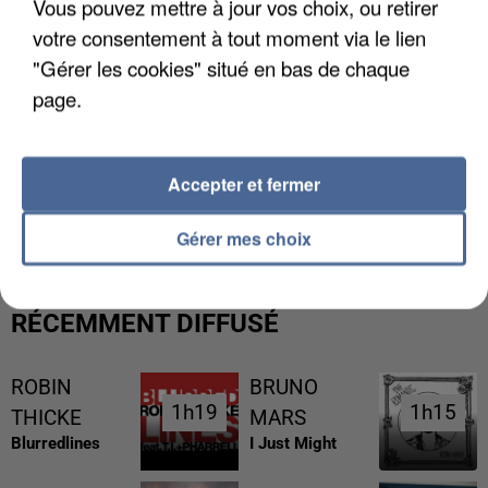
Vous pouvez mettre à jour vos choix, ou retirer
votre consentement à tout moment via le lien
"Gérer les cookies" situé en bas de chaque
page.
UNE TOURISTE DE L’OISE EMPORTÉE PAR UNE
Accepter et fermer
COULÉE DE BOUE EN HAUTE-SAVOIE
Gérer mes choix
RÉCEMMENT DIFFUSÉ
ROBIN
BRUNO
1h19
1h19
1h15
1h15
THICKE
MARS
Blurredlines
I Just Might