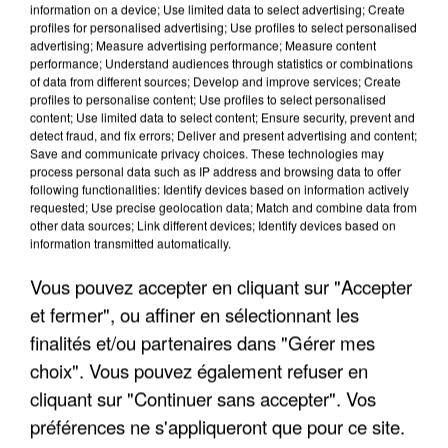
information on a device; Use limited data to select advertising; Create
profiles for personalised advertising; Use profiles to select personalised
advertising; Measure advertising performance; Measure content
performance; Understand audiences through statistics or combinations
of data from different sources; Develop and improve services; Create
profiles to personalise content; Use profiles to select personalised
content; Use limited data to select content; Ensure security, prevent and
detect fraud, and fix errors; Deliver and present advertising and content;
Save and communicate privacy choices. These technologies may
process personal data such as IP address and browsing data to offer
following functionalities: Identify devices based on information actively
requested; Use precise geolocation data; Match and combine data from
other data sources; Link different devices; Identify devices based on
UN SECOND CADRE DE LA DZ MAFIA
information transmitted automatically.
INTERPELLÉ EN ALGÉRIE
Vous pouvez accepter en cliquant sur "Accepter
et fermer", ou affiner en sélectionnant les
finalités et/ou partenaires dans "Gérer mes
choix". Vous pouvez également refuser en
cliquant sur "Continuer sans accepter". Vos
préférences ne s'appliqueront que pour ce site.