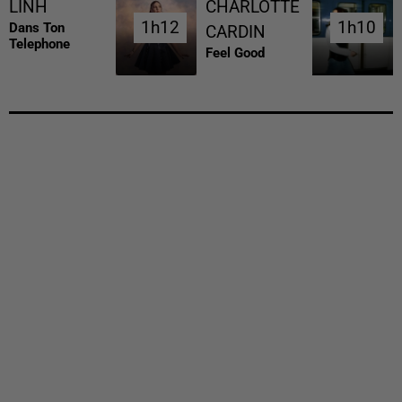
LINH
CHARLOTTE
1h12
1h12
1h10
1h10
Dans Ton
CARDIN
Telephone
Feel Good