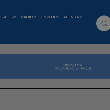
OCALES
RADIO
EMPLOI
AGENDA
Face A La Mer
CALOGERO ET PASSI