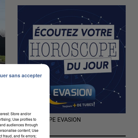
uer sans accepter
erest: Store and/or
tising; Use profiles to
L'HOROSCOPE EVASION
tand audiences through
personalise content; Use
 fraud, and fix errors;