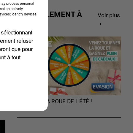
 may process personal
mation actively
ACTUELLEMENT À
vices; Identify devices
Voir plus
GAGNER
 sélectionnant
lement refuser
eront que pour
,
nt à tout
TOURNEZ LA ROUE DE L'ÉTÉ !