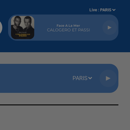
Live :
PARIS
Face A La Mer
CALOGERO ET PASSI
PARIS