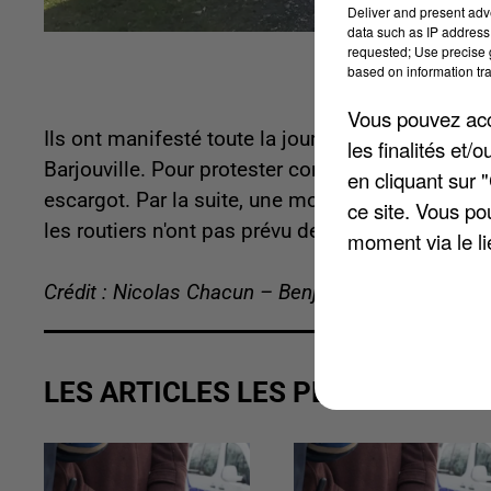
Deliver and present adv
data such as IP address 
requested; Use precise g
based on information tra
Vous pouvez acce
Ils ont manifesté toute la journée sur la rocade,
les finalités et
Barjouville. Pour protester contre la flambée du
en cliquant sur 
escargot. Par la suite, une moitié de la chaussé
ce site. Vous po
les routiers n'ont pas prévu de renouveler cette o
moment via le li
Crédit : Nicolas Chacun – Benjamin Swiniarski
LES ARTICLES LES PLUS VUS