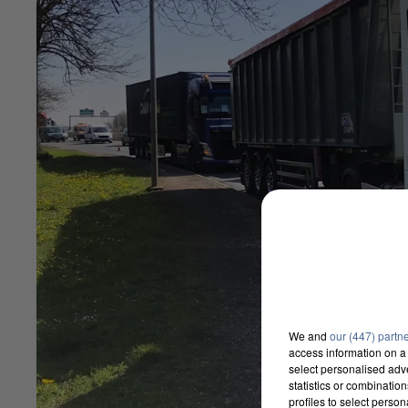
We and
our (447) partn
access information on a 
select personalised ad
statistics or combinatio
profiles to select person