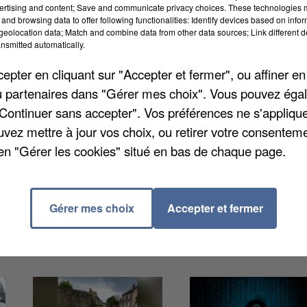
ertising and content; Save and communicate privacy choices. These technologies
and browsing data to offer following functionalities: Identify devices based on infor
eolocation data; Match and combine data from other data sources; Link different de
nsmitted automatically.
pter en cliquant sur "Accepter et fermer", ou affiner en
 dans le sens province paris, non loin du giratoire de
/ou partenaires dans "Gérer mes choix". Vous pouvez éga
 prix des carburants, ils ont mené une opération
"Continuer sans accepter". Vos préférences ne s'appliqu
 a été bloqué sur plus de 200 mètres. Pour le moment
uvez mettre à jour vos choix, ou retirer votre consenteme
pération d'ici la fin de semaine.
en "Gérer les cookies" situé en bas de chaque page.
Gérer mes choix
Accepter et fermer