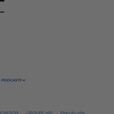
PODCASTS
 EVASION
GROUPE HPI
Plan du site