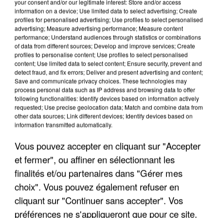
your consent and/or our legitimate interest: Store and/or access
information on a device; Use limited data to select advertising; Create
profiles for personalised advertising; Use profiles to select personalised
advertising; Measure advertising performance; Measure content
performance; Understand audiences through statistics or combinations
of data from different sources; Develop and improve services; Create
profiles to personalise content; Use profiles to select personalised
content; Use limited data to select content; Ensure security, prevent and
detect fraud, and fix errors; Deliver and present advertising and content;
Save and communicate privacy choices. These technologies may
process personal data such as IP address and browsing data to offer
following functionalities: Identify devices based on information actively
requested; Use precise geolocation data; Match and combine data from
other data sources; Link different devices; Identify devices based on
UN SECOND CADRE DE LA DZ MAFIA
information transmitted automatically.
INTERPELLÉ EN ALGÉRIE
Vous pouvez accepter en cliquant sur "Accepter
et fermer", ou affiner en sélectionnant les
finalités et/ou partenaires dans "Gérer mes
choix". Vous pouvez également refuser en
cliquant sur "Continuer sans accepter". Vos
préférences ne s'appliqueront que pour ce site.