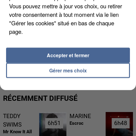
Vous pouvez mettre à jour vos choix, ou retirer
votre consentement à tout moment via le lien
"Gérer les cookies" situé en bas de chaque
page.
Accepter et fermer
UNE TOURISTE DE L’OISE EMPORTÉE PAR UNE
COULÉE DE BOUE EN HAUTE-SAVOIE
Gérer mes choix
RÉCEMMENT DIFFUSÉ
TEDDY
MARINE
6h51
6h51
6h48
6h48
Escroc
SWIMS
Mr Know It All