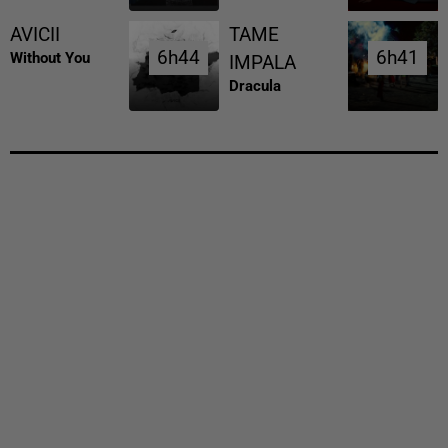
AVICII
TAME
6h44
6h44
6h41
6h41
Without You
IMPALA
Dracula