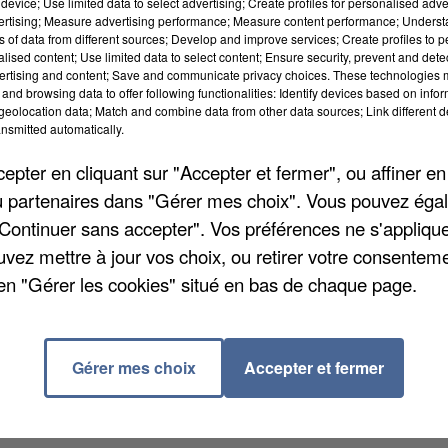
device; Use limited data to select advertising; Create profiles for personalised adver
vertising; Measure advertising performance; Measure content performance; Unders
ns of data from different sources; Develop and improve services; Create profiles to 
alised content; Use limited data to select content; Ensure security, prevent and detect
ertising and content; Save and communicate privacy choices. These technologies
and browsing data to offer following functionalities: Identify devices based on infor
eolocation data; Match and combine data from other data sources; Link different de
nsmitted automatically.
pter en cliquant sur "Accepter et fermer", ou affiner en
/ou partenaires dans "Gérer mes choix". Vous pouvez éga
"Continuer sans accepter". Vos préférences ne s'appliqu
uvez mettre à jour vos choix, ou retirer votre consenteme
en "Gérer les cookies" situé en bas de chaque page.
oir, des Hauts-de-Seine et du Val-d'Oise ont manifest
rtements sont du ressort de la cour d'appel de
es avocats réclament le maintien de leur régime
Gérer mes choix
Accepter et fermer
retraites risquerait de doubler leurs cotisations.