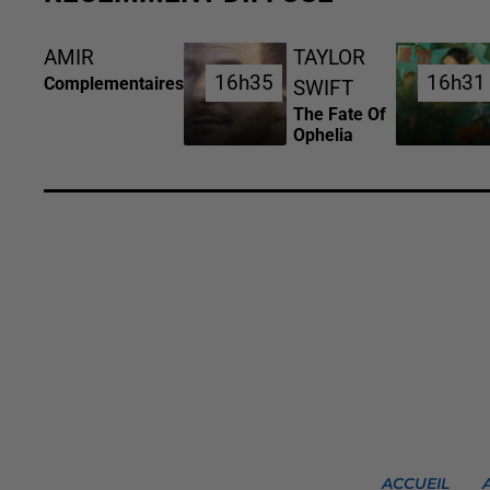
AMIR
TAYLOR
16h35
16h35
16h31
16h31
Complementaires
SWIFT
The Fate Of
Ophelia
ACCUEIL