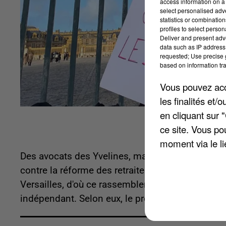
access information on a 
select personalised ad
statistics or combinatio
profiles to select person
Deliver and present adv
data such as IP address 
requested; Use precise g
based on information tra
Vous pouvez acce
les finalités et
en cliquant sur 
ce site. Vous po
moment via le li
Des avocats des Yvelines, mais aussi d'Eure-et-L
contre la réforme des retraites. Les quatre dépa
Versailles, d'où ce rassemblement centralisé. L
indépendant. Selon eux, le projet de réforme des 