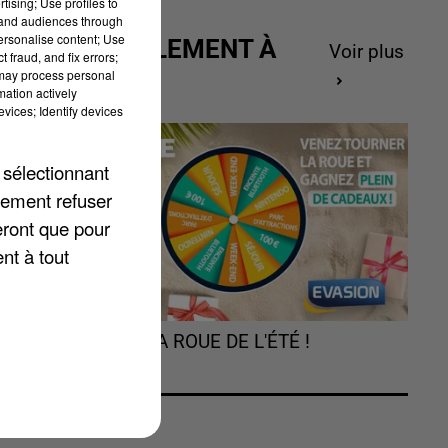
tising; Use profiles to
tand audiences through
personalise content; Use
ACTUELLEMENT À
Voir plus
 fraud, and fix errors;
GAGNER
 may process personal
mation actively
vices; Identify devices
 sélectionnant
lement refuser
eront que pour
nt à tout
é
TOURNEZ LA ROUE DE L'ÉTÉ !