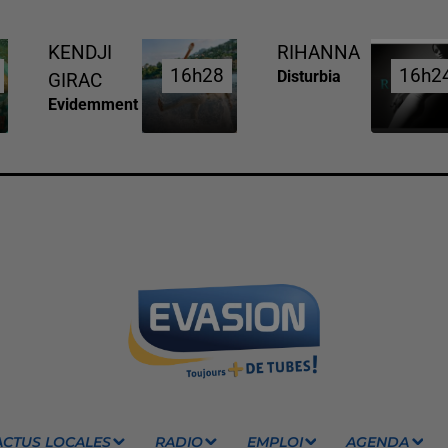
KENDJI
RIHANNA
16h28
16h28
16h2
16h2
Disturbia
GIRAC
Evidemment
ACTUS LOCALES
RADIO
EMPLOI
AGENDA