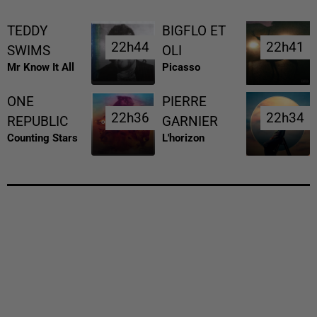
TEDDY
BIGFLO ET
22h44
22h44
22h41
22h41
SWIMS
OLI
Mr Know It All
Picasso
ONE
PIERRE
22h36
22h36
22h34
22h34
REPUBLIC
GARNIER
Counting Stars
L'horizon