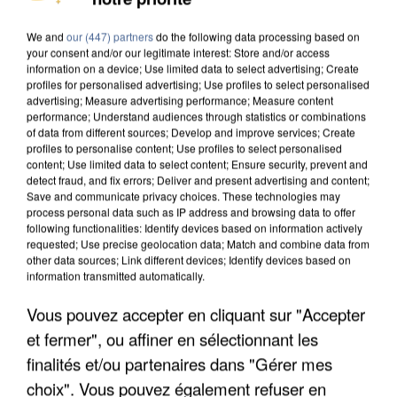
DE SOLIDARITÉ AVEC LES...
We and
our (447) partners
do the following data processing based on
your consent and/or our legitimate interest: Store and/or access
information on a device; Use limited data to select advertising; Create
profiles for personalised advertising; Use profiles to select personalised
advertising; Measure advertising performance; Measure content
performance; Understand audiences through statistics or combinations
of data from different sources; Develop and improve services; Create
profiles to personalise content; Use profiles to select personalised
content; Use limited data to select content; Ensure security, prevent and
detect fraud, and fix errors; Deliver and present advertising and content;
Save and communicate privacy choices. These technologies may
process personal data such as IP address and browsing data to offer
following functionalities: Identify devices based on information actively
requested; Use precise geolocation data; Match and combine data from
other data sources; Link different devices; Identify devices based on
information transmitted automatically.
Vous pouvez accepter en cliquant sur "Accepter
APRÈS TOUTES CES CANICULES, LES REFUGES
et fermer", ou affiner en sélectionnant les
DE FAUNE SAUVAGE SONT...
finalités et/ou partenaires dans "Gérer mes
choix". Vous pouvez également refuser en