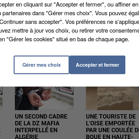
pter en cliquant sur "Accepter et fermer", ou affiner en
u département. Les participants ont manifesté dans le
/ou partenaires dans "Gérer mes choix". Vous pouvez éga
faire une halte devant la permanence du député
"Continuer sans accepter". Vos préférences ne s'appliqu
uvez mettre à jour vos choix, ou retirer votre consenteme
en "Gérer les cookies" situé en bas de chaque page.
Gérer mes choix
Accepter et fermer
UN SECOND CADRE
UNE TOURISTE DE
DE LA DZ MAFIA
L’OISE EMPORTÉE
Z
INTERPELLÉ EN
PAR UNE COULÉE D
ALGÉRIE
BOUE EN HAUTE-