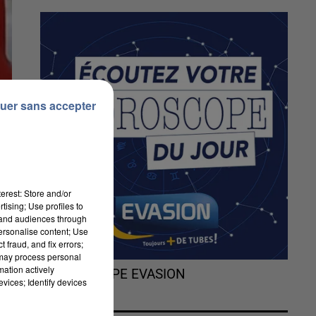
uer sans accepter
erest: Store and/or
tising; Use profiles to
tand audiences through
personalise content; Use
 fraud, and fix errors;
 may process personal
mation actively
L'HOROSCOPE EVASION
vices; Identify devices