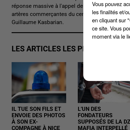
Vous pouvez acce
réponse massive à l'appel de l'intersyndicale d
les finalités et
artères commerçantes du centre-ville, avant de 
en cliquant sur 
Guillaume Kasbarian.
ce site. Vous po
moment via le li
LES ARTICLES LES PLUS VUS
IL TUE SON FILS ET
L’UN DES
ENVOIE DES PHOTOS
FONDATEURS
À SON EX-
SUPPOSÉS DE LA D
COMPAGNE À NICE
MAFIA INTERPELLÉ