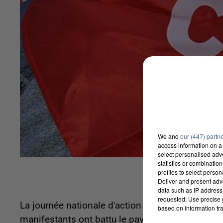
We and
our (447) partn
access information on a 
select personalised ad
statistics or combinatio
profiles to select person
Deliver and present adv
data such as IP address 
requested; Use precise g
La journée nationale d'action des retraités prévu
based on information tra
manifestants ont battu le pavé dans les rues de 