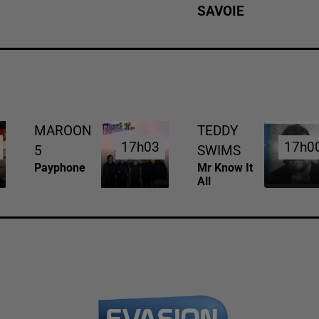
SAVOIE
MAROON
TEDDY
17h03
17h03
17h0
17h0
5
SWIMS
Payphone
Mr Know It
All