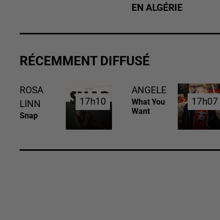
EN ALGÉRIE
RÉCEMMENT DIFFUSÉ
ROSA
ANGELE
17h10
17h10
17h07
17h07
What You
LINN
Want
Snap