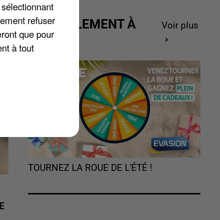
 sélectionnant
s
lement refuser
ACTUELLEMENT À
Voir plus
eront que pour
GAGNER
nt à tout
TOURNEZ LA ROUE DE L'ÉTÉ !
E