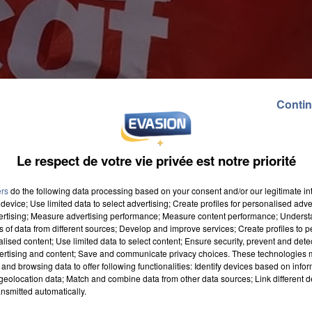
Contin
Le respect de votre vie privée est notre priorité
ers
do the following data processing based on your consent and/or our legitimate int
device; Use limited data to select advertising; Create profiles for personalised adver
vertising; Measure advertising performance; Measure content performance; Unders
ns of data from different sources; Develop and improve services; Create profiles to 
alised content; Use limited data to select content; Ensure security, prevent and detect
ertising and content; Save and communicate privacy choices. These technologies
and browsing data to offer following functionalities: Identify devices based on infor
eolocation data; Match and combine data from other data sources; Link different de
e hier a été largement relayée en Eure-et-Loir : 170
nsmitted automatically.
Chartres pour défendre leur pouvoir d'achat. Une