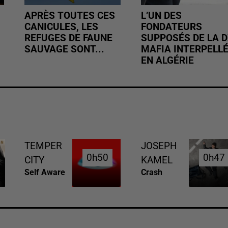
APRÈS TOUTES CES
L’UN DES
CANICULES, LES
FONDATEURS
REFUGES DE FAUNE
SUPPOSÉS DE LA D
SAUVAGE SONT...
MAFIA INTERPELL
EN ALGÉRIE
TEMPER
JOSEPH
0h50
0h50
0h47
0h47
CITY
KAMEL
Self Aware
Crash