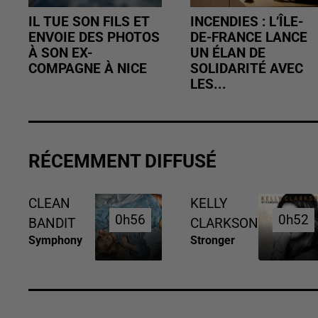
IL TUE SON FILS ET
INCENDIES : L’ÎLE-
ENVOIE DES PHOTOS
DE-FRANCE LANCE
À SON EX-
UN ÉLAN DE
COMPAGNE À NICE
SOLIDARITÉ AVEC
LES...
RÉCEMMENT DIFFUSÉ
CLEAN
KELLY
0h56
0h56
0h52
0h52
BANDIT
CLARKSON
Symphony
Stronger