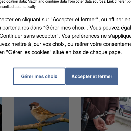
eolocation data; Match and combine data from other data sources; Link different de
nsmitted automatically.
week-end dernier en raison du pic de pollution dans l
pter en cliquant sur "Accepter et fermer", ou affiner en
 20 km/h sur l'ensemble des grands axes. Evitez
/ou partenaires dans "Gérer mes choix". Vous pouvez éga
ntenses. L'épisode de pollution va se poursuivre. Atm
"Continuer sans accepter". Vos préférences ne s'appliqu
 la qualité de l'air dans la région, prolonge son alert
uvez mettre à jour vos choix, ou retirer votre consenteme
en "Gérer les cookies" situé en bas de chaque page.
Gérer mes choix
Accepter et fermer