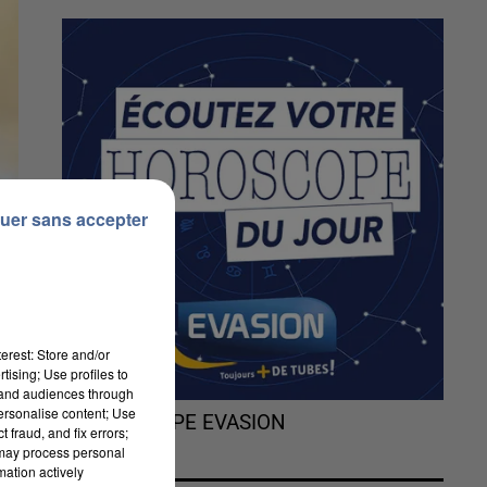
uer sans accepter
erest: Store and/or
tising; Use profiles to
tand audiences through
personalise content; Use
L'HOROSCOPE EVASION
 fraud, and fix errors;
 may process personal
mation actively