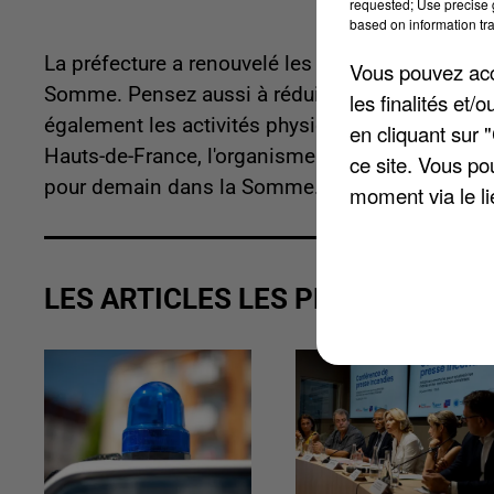
requested; Use precise g
based on information tra
La préfecture a renouvelé les mesures prises le 
Vous pouvez acce
Somme. Pensez aussi à réduire votre vitesse de
les finalités et
également les activités physiques et sportives i
en cliquant sur 
Hauts-de-France, l'organisme chargé de surveiller
ce site. Vous po
pour demain dans la Somme.
moment via le li
LES ARTICLES LES PLUS VUS