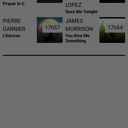
Prayer In C
LOPEZ
Save Me Tonight
PIERRE
JAMES
17h57
17h57
17h54
17h54
GARNIER
MORRISON
L'horizon
You Give Me
Something