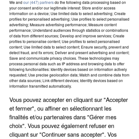
We and
our (447) partners
do the following data processing based on
your consent and/or our legitimate interest: Store and/or access
information on a device; Use limited data to select advertising; Create
profiles for personalised advertising; Use profiles to select personalised
advertising; Measure advertising performance; Measure content
performance; Understand audiences through statistics or combinations
of data from different sources; Develop and improve services; Create
profiles to personalise content; Use profiles to select personalised
content; Use limited data to select content; Ensure security, prevent and
detect fraud, and fix errors; Deliver and present advertising and content;
Save and communicate privacy choices. These technologies may
process personal data such as IP address and browsing data to offer
following functionalities: Identify devices based on information actively
requested; Use precise geolocation data; Match and combine data from
UN SECOND CADRE DE LA DZ MAFIA
other data sources; Link different devices; Identify devices based on
information transmitted automatically.
INTERPELLÉ EN ALGÉRIE
Vous pouvez accepter en cliquant sur "Accepter
et fermer", ou affiner en sélectionnant les
finalités et/ou partenaires dans "Gérer mes
choix". Vous pouvez également refuser en
cliquant sur "Continuer sans accepter". Vos