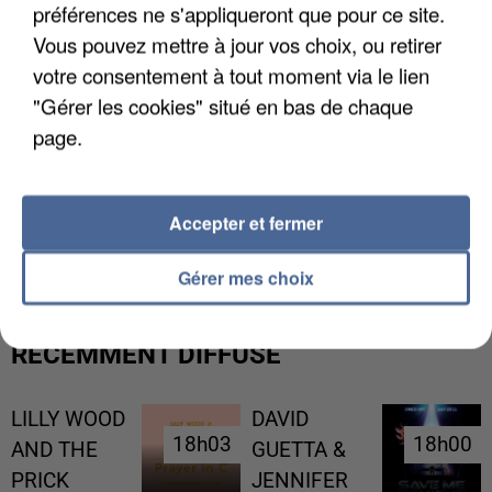
préférences ne s'appliqueront que pour ce site.
Vous pouvez mettre à jour vos choix, ou retirer
votre consentement à tout moment via le lien
"Gérer les cookies" situé en bas de chaque
page.
UNE TOURISTE DE L’OISE EMPORTÉE PAR UNE
Accepter et fermer
COULÉE DE BOUE EN HAUTE-SAVOIE
Gérer mes choix
RÉCEMMENT DIFFUSÉ
LILLY WOOD
DAVID
18h03
18h03
18h00
18h00
AND THE
GUETTA &
PRICK
JENNIFER