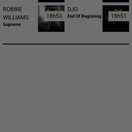
ROBBIE
DJO
18h53
18h53
18h51
18h51
End Of Beginning
WILLIAMS
Supreme