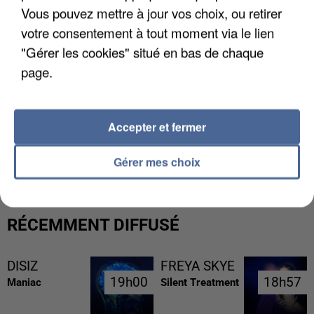
Vous pouvez mettre à jour vos choix, ou retirer
votre consentement à tout moment via le lien
"Gérer les cookies" situé en bas de chaque
page.
Accepter et fermer
L’UN DES FONDATEURS SUPPOSÉS DE LA DZ
MAFIA INTERPELLÉ EN ALGÉRIE
Gérer mes choix
RÉCEMMENT DIFFUSÉ
DISIZ
FREYA SKYE
19h00
19h00
18h57
18h57
Maniac
Silent Treatment