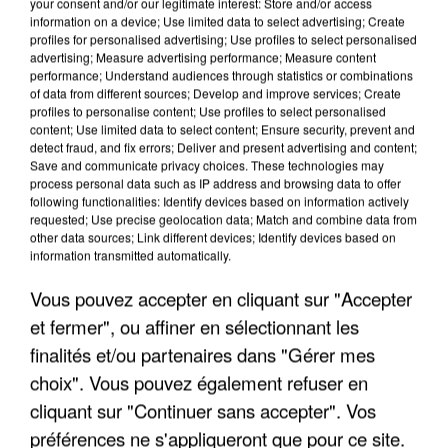
your consent and/or our legitimate interest: Store and/or access
information on a device; Use limited data to select advertising; Create
profiles for personalised advertising; Use profiles to select personalised
advertising; Measure advertising performance; Measure content
performance; Understand audiences through statistics or combinations
of data from different sources; Develop and improve services; Create
profiles to personalise content; Use profiles to select personalised
content; Use limited data to select content; Ensure security, prevent and
detect fraud, and fix errors; Deliver and present advertising and content;
Save and communicate privacy choices. These technologies may
process personal data such as IP address and browsing data to offer
following functionalities: Identify devices based on information actively
requested; Use precise geolocation data; Match and combine data from
other data sources; Link different devices; Identify devices based on
APRÈS TOUTES CES CANICULES, LES REFUGES
information transmitted automatically.
DE FAUNE SAUVAGE SONT...
Vous pouvez accepter en cliquant sur "Accepter
et fermer", ou affiner en sélectionnant les
finalités et/ou partenaires dans "Gérer mes
choix". Vous pouvez également refuser en
cliquant sur "Continuer sans accepter". Vos
préférences ne s'appliqueront que pour ce site.