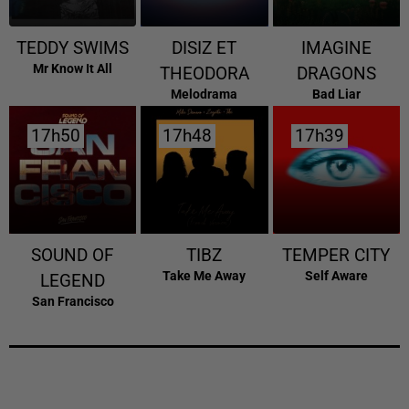
TEDDY SWIMS
DISIZ ET
IMAGINE
Mr Know It All
THEODORA
DRAGONS
Melodrama
Bad Liar
17h50
17h50
17h48
17h48
17h39
17h39
SOUND OF
TIBZ
TEMPER CITY
Take Me Away
Self Aware
LEGEND
San Francisco