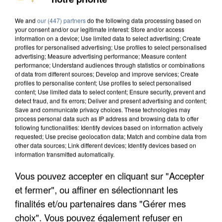
We and
our (447) partners
do the following data processing based on
your consent and/or our legitimate interest: Store and/or access
information on a device; Use limited data to select advertising; Create
profiles for personalised advertising; Use profiles to select personalised
advertising; Measure advertising performance; Measure content
performance; Understand audiences through statistics or combinations
8h00
of data from different sources; Develop and improve services; Create
Un second cadre de la DZ Mafia interpellé en
profiles to personalise content; Use profiles to select personalised
Algérie
content; Use limited data to select content; Ensure security, prevent and
detect fraud, and fix errors; Deliver and present advertising and content;
Un cofondateur du réseau avait été interpellé
Save and communicate privacy choices. These technologies may
quelques jours plus tôt.
process personal data such as IP address and browsing data to offer
following functionalities: Identify devices based on information actively
requested; Use precise geolocation data; Match and combine data from
other data sources; Link different devices; Identify devices based on
information transmitted automatically.
Vous pouvez accepter en cliquant sur "Accepter
et fermer", ou affiner en sélectionnant les
finalités et/ou partenaires dans "Gérer mes
choix". Vous pouvez également refuser en