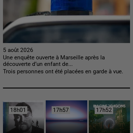
5 août 2026
Une enquête ouverte à Marseille après la
découverte d’un enfant de...
Trois personnes ont été placées en garde à vue.
18h01
18h01
17h57
17h57
17h52
17h52