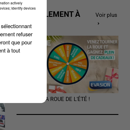
mation actively
vices; Identify devices
ACTUELLEMENT À
Voir plus
te
GAGNER
 sélectionnant
lement refuser
eront que pour
nt à tout
TOURNEZ LA ROUE DE L'ÉTÉ !