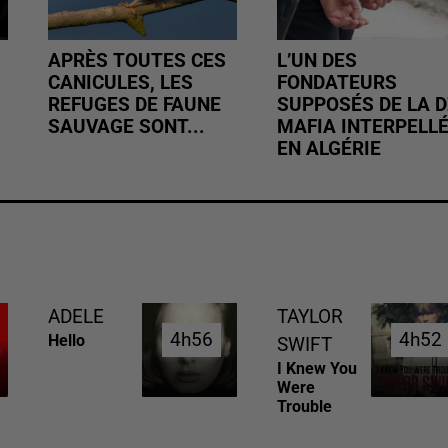
APRÈS TOUTES CES
L’UN DES
CANICULES, LES
FONDATEURS
REFUGES DE FAUNE
SUPPOSÉS DE LA D
SAUVAGE SONT...
MAFIA INTERPELL
EN ALGÉRIE
ADELE
TAYLOR
4h56
4h56
4h52
4h52
Hello
SWIFT
I Knew You
Were
Trouble