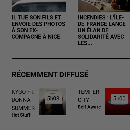
IL TUE SON FILS ET
INCENDIES : L’ÎLE-
ENVOIE DES PHOTOS
DE-FRANCE LANCE
À SON EX-
UN ÉLAN DE
COMPAGNE À NICE
SOLIDARITÉ AVEC
LES...
RÉCEMMENT DIFFUSÉ
KYGO FT.
TEMPER
5h03
5h03
5h00
5h00
DONNA
CITY
Self Aware
SUMMER
Hot Stuff