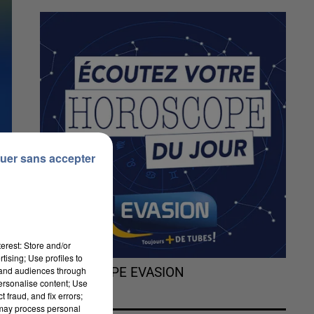
uer sans accepter
erest: Store and/or
tising; Use profiles to
tand audiences through
L'HOROSCOPE EVASION
personalise content; Use
 fraud, and fix errors;
 may process personal