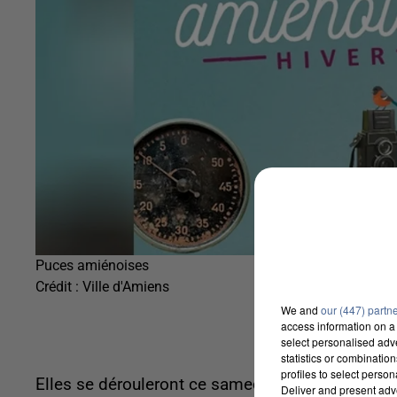
Puces amiénoises
Crédit :
Ville d'Amiens
We and
our (447) partn
access information on a 
select personalised ad
statistics or combinatio
profiles to select person
Elles se dérouleront ce samedi 18 mars de 8h à 1
Deliver and present adv