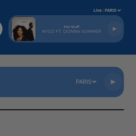
Live :
PARIS
Hot Stuff
KYGO FT. DONNA SUMMER
PARIS