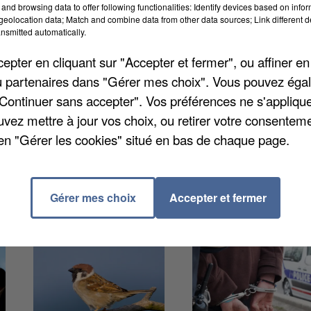
and browsing data to offer following functionalities: Identify devices based on infor
mbre à mars pour l'édition d'hiver, les Puces
eolocation data; Match and combine data from other data sources; Link different de
s professionnels. Curieux et habitués des brocantes
nsmitted automatically.
urquoi pas tomber sur un coup de cœur. Notez que sui
pter en cliquant sur "Accepter et fermer", ou affiner en
ès piétons et véhicules se feront depuis la rue Dejean
/ou partenaires dans "Gérer mes choix". Vous pouvez éga
"Continuer sans accepter". Vos préférences ne s'appliqu
uvez mettre à jour vos choix, ou retirer votre consenteme
en "Gérer les cookies" situé en bas de chaque page.
Gérer mes choix
Accepter et fermer