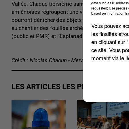
data such as IP address 
Vallée. Chaque troisième samedi du mois de nove
requested; Use precise g
amiénoises regroupent une vingtaine d'exposant
based on information tra
pourront dénicher des objets au bon prix, et po
Vous pouvez acce
au chantier des fouilles archéologiques, les acc
les finalités et
(public et PMR) et l'Esplanade P. Tellier.
en cliquant sur 
ce site. Vous po
moment via le li
Crédit : Nicolas Chacun - Merveilles Bavuidinsi
LES ARTICLES LES PLUS VUS