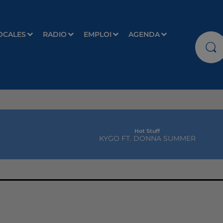
OCALES
RADIO
EMPLOI
AGENDA
Hot Stuff
KYGO FT. DONNA SUMMER