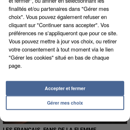
et fermer", ou affiner en sélectionnant les
finalités et/ou partenaires dans "Gérer mes
choix". Vous pouvez également refuser en
LES DONNÉES DE 300 000 CLIENTS DÉROBÉES À
cliquant sur "Continuer sans accepter". Vos
INTERMARCHÉ APRÈS UNE...
préférences ne s'appliqueront que pour ce site.
Vous pouvez mettre à jour vos choix, ou retirer
votre consentement à tout moment via le lien
"Gérer les cookies" situé en bas de chaque
page.
Accepter et fermer
Gérer mes choix
LES FRANÇAIS, FANS DE LA FLEMME