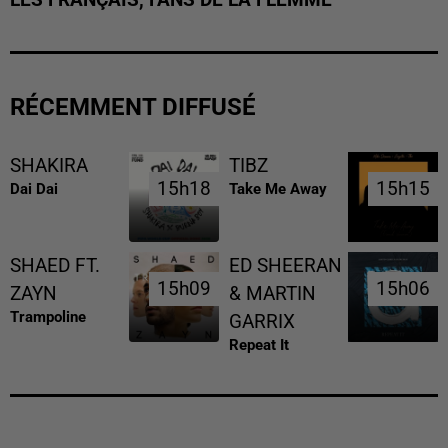
RÉCEMMENT DIFFUSÉ
SHAKIRA
TIBZ
15h18
15h18
15h15
15h15
Dai Dai
Take Me Away
SHAED FT.
ED SHEERAN
15h09
15h09
15h06
15h06
ZAYN
& MARTIN
Trampoline
GARRIX
Repeat It