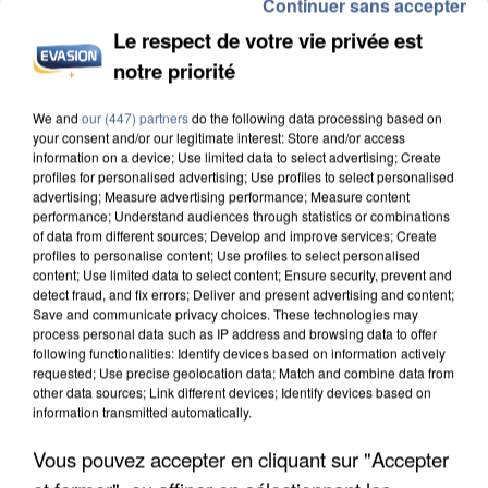
Continuer sans accepter
Le respect de votre vie privée est
notre priorité
We and
our (447) partners
do the following data processing based on
UNE TOURISTE DE L’OISE EMPORTÉE PAR UNE
your consent and/or our legitimate interest: Store and/or access
information on a device; Use limited data to select advertising; Create
COULÉE DE BOUE EN HAUTE-SAVOIE
profiles for personalised advertising; Use profiles to select personalised
advertising; Measure advertising performance; Measure content
performance; Understand audiences through statistics or combinations
of data from different sources; Develop and improve services; Create
profiles to personalise content; Use profiles to select personalised
content; Use limited data to select content; Ensure security, prevent and
detect fraud, and fix errors; Deliver and present advertising and content;
Save and communicate privacy choices. These technologies may
process personal data such as IP address and browsing data to offer
following functionalities: Identify devices based on information actively
requested; Use precise geolocation data; Match and combine data from
other data sources; Link different devices; Identify devices based on
information transmitted automatically.
Vous pouvez accepter en cliquant sur "Accepter