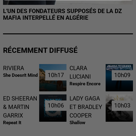
L’UN DES FONDATEURS SUPPOSÉS DE LA DZ
MAFIA INTERPELLÉ EN ALGÉRIE
RÉCEMMENT DIFFUSÉ
RIVIERA
CLARA
10h17
10h17
10h09
10h09
She Doesn't Mind
LUCIANI
Respire Encore
ED SHEERAN
LADY GAGA
10h06
10h06
10h03
10h03
& MARTIN
ET BRADLEY
GARRIX
COOPER
Repeat It
Shallow