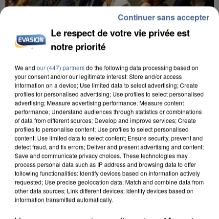
Continuer sans accepter
Le respect de votre vie privée est
notre priorité
We and
our (447) partners
do the following data processing based on
your consent and/or our legitimate interest: Store and/or access
INCENDIES : L’ÎLE-DE-FRANCE LANCE UN ÉLAN
information on a device; Use limited data to select advertising; Create
DE SOLIDARITÉ AVEC LES...
profiles for personalised advertising; Use profiles to select personalised
advertising; Measure advertising performance; Measure content
performance; Understand audiences through statistics or combinations
of data from different sources; Develop and improve services; Create
profiles to personalise content; Use profiles to select personalised
content; Use limited data to select content; Ensure security, prevent and
detect fraud, and fix errors; Deliver and present advertising and content;
Save and communicate privacy choices. These technologies may
process personal data such as IP address and browsing data to offer
following functionalities: Identify devices based on information actively
requested; Use precise geolocation data; Match and combine data from
other data sources; Link different devices; Identify devices based on
information transmitted automatically.